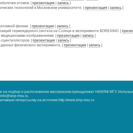
оболочек атомов. [
презентация
|
запись
]
ческих технологий в Московском университете. [
презентация
|
запись
]
атомной физике. [
презентация
|
запись
]
акций термоядерного синтеза на Солнце в эксперименте BOREXINO. [
презе
 медицинскими изображениями. [
презентация
|
запись
]
-сцинтилляторов. [
презентация
|
запись
]
данных физического эксперимента. [
презентация
|
запись
]
кже на подбор и расположение материалов принадлежат НИИЯФ МГУ. Использ
nfo@sinp.msu.ru.
ивную гиперссылку на источник http://www.sinp.msu.ru