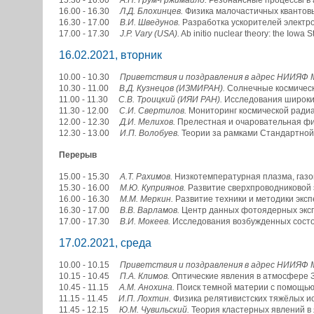
16.00 - 16.30
Л.Д. Блохинцев.
Физика малочастичных квантовы
16.30 - 17.00
В.И. Шведунов.
Разработка ускорителей электро
17.00 - 17.30
J.P. Vary (USA).
Ab initio nuclear theory: the Iowa S
16.02.2021, вторник
10.00 - 10.30
Приветствия и поздравления в адрес НИИЯФ 
10.30 - 11.00
В.Д. Кузнецов (ИЗМИРАН).
Солнечные космическ
11.00 - 11.30
С.В. Троицкий (ИЯИ РАН).
Исследования широких
11.30 - 12.00
С.И. Свертилов.
Мониторинг космической радиац
12.00 - 12.30
Д.И. Мелихов.
Прелестная и очаровательная физ
12.30 - 13.00
И.П. Волобуев.
Теории за рамками Стандартной 
Перерыв
15.00 - 15.30
А.Т. Рахимов.
Низкотемпературная плазма, газо
15.30 - 16.00
М.Ю. Куприянов.
Развитие сверхпроводниковой э
16.00 - 16.30
М.М. Меркин.
Развитие техники и методики эксп
16.30 - 17.00
В.В. Варламов.
Центр данных фотоядерных эксп
17.00 - 17.30
В.И. Мокеев.
Исследования возбужденных состоя
17.02.2021, среда
10.00 - 10.15
Приветствия и поздравления в адрес НИИЯФ 
10.15 - 10.45
П.А. Климов.
Оптические явления в атмосфере З
10.45 - 11.15
А.М. Анохина.
Поиск темной материи с помощью 
11.15 - 11.45
И.П. Лохтин.
Физика релятивистских тяжёлых ио
11.45 - 12.15
Ю.М. Чувильский.
Теория кластерных явлений в 