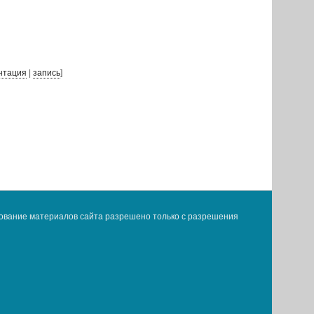
нтация
|
запись
]
ование материалов сайта разрешено только с разрешения