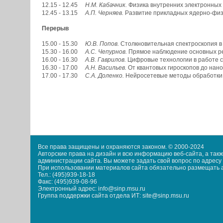
12.15 - 12.45
Н.М. Кабачник.
Физика внутренних электронных 
12.45 - 13.15
А.П. Черняев.
Развитие прикладных ядерно-физи
Перерыв
15.00 - 15.30
Ю.В. Попов.
Столкновительная спектроскопия в 
15.30 - 16.00
А.С. Чепурнов.
Прямое наблюдение основных ре
16.00 - 16.30
А.В. Гаврилов.
Цифровые технологии в работе с
16.30 - 17.00
А.Н. Васильев.
От квантовых гироскопов до нано
17.00 - 17.30
С.А. Доленко.
Нейросетевые методы обработки 
Все права защищены и охраняются законом. © 2000-2024
Авторские права на дизайн и всю информацию веб-сайта, а та
администрации сайта. Вы можете задать свой вопрос по адресу i
При использовании материалов сайта обязательно размещать акт
Тел.: (495)939-18-18
Факс: (495)939-08-96
Электронный адрес: info@sinp.msu.ru
Группа поддержки сайта отдела ИТ: site@sinp.msu.ru