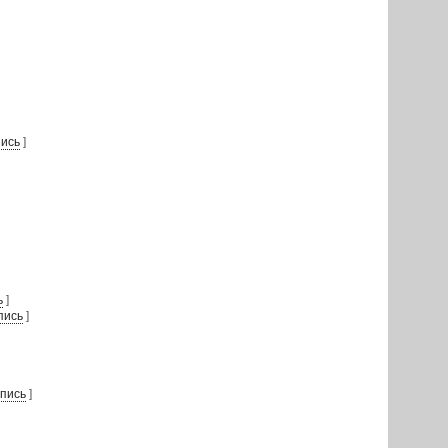
ись
]
ь
]
пись
]
пись
]