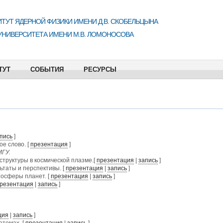
ТУТ ЯДЕРНОЙ ФИЗИКИ ИМЕНИ Д.В. СКОБЕЛЬЦЫНА
УНИВЕРСИТЕТА ИМЕНИ М.В. ЛОМОНОСОВА
ТУТ
СОБЫТИЯ
РЕСУРСЫ
пись
]
е слово. [
презентация
]
МГУ.
труктуры в космической плазме.[
презентация
|
запись
]
ьтаты и перспективы. [
презентация
|
запись
]
осферы планет. [
презентация
|
запись
]
резентация
|
запись
]
ция
|
запись
]
томах. [
презентация
|
запись
]