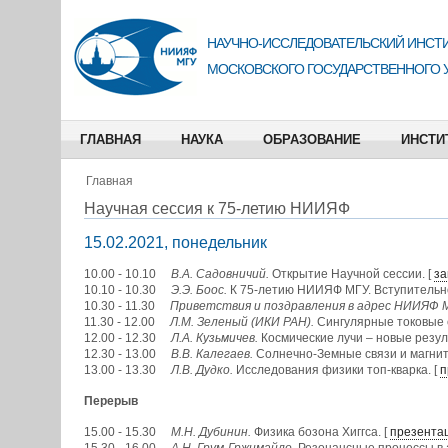
НАУЧНО-ИССЛЕДОВАТЕЛЬСКИЙ ИНСТИ
МОСКОВСКОГО ГОСУДАРСТВЕННОГО 
ГЛАВНАЯ
НАУКА
ОБРАЗОВАНИЕ
ИНСТИ
Главная
Научная сессия к 75-летию НИИЯФ
15.02.2021, понедельник
10.00 - 10.10
В.А. Садовничий.
Открытие Научной сессии. [
за
10.10 - 10.30
Э.Э. Боос.
К 75-летию НИИЯФ МГУ. Вступительно
10.30 - 11.30
Приветствия и поздравления в адрес НИИЯФ 
11.30 - 12.00
Л.М. Зеленый (ИКИ РАН).
Сингулярные токовые с
12.00 - 12.30
Л.А. Кузьмичев.
Космические лучи – новые резул
12.30 - 13.00
В.В. Калегаев.
Солнечно-Земные связи и магнит
13.00 - 13.30
Л.В. Дудко.
Исследования физики топ-кварка. [
п
Перерыв
15.00 - 15.30
М.Н. Дубинин.
Физика бозона Хиггса. [
презента
15.30 - 16.00
А.Н. Грум-Гржимайло.
Резонансные процессы в а