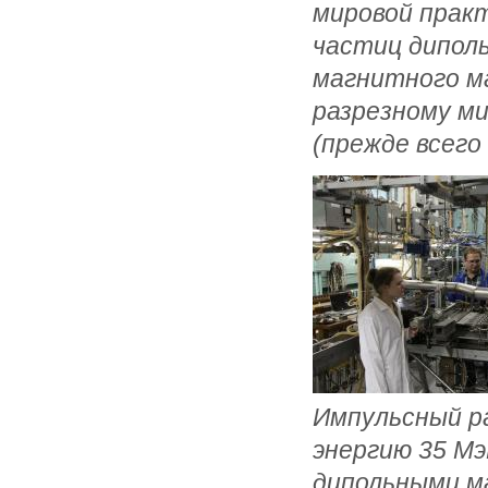
мировой прак
частиц дипол
магнитного м
разрезному ми
(прежде всег
Импульсный ра
энергию 35 М
дипольными м