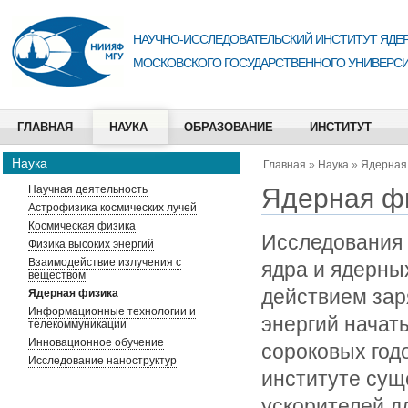
НАУЧНО-ИССЛЕДОВАТЕЛЬСКИЙ ИНСТИТУТ ЯДЕР
МОСКОВСКОГО ГОСУДАРСТВЕННОГО УНИВЕРСИ
ГЛАВНАЯ
НАУКА
ОБРАЗОВАНИЕ
ИНСТИТУТ
Наука
Главная
»
Наука
»
Ядерная
Ядерная ф
Научная деятельность
Астрофизика космических лучей
Космическая физика
Исследования 
Физика высоких энергий
Взаимодействие излучения с
ядра и ядерны
веществом
действием зар
Ядерная физика
Информационные технологии и
энергий начат
телекоммуникации
Инновационное обучение
сороковых годо
Исследование наноструктур
институте сущ
ускорителей д