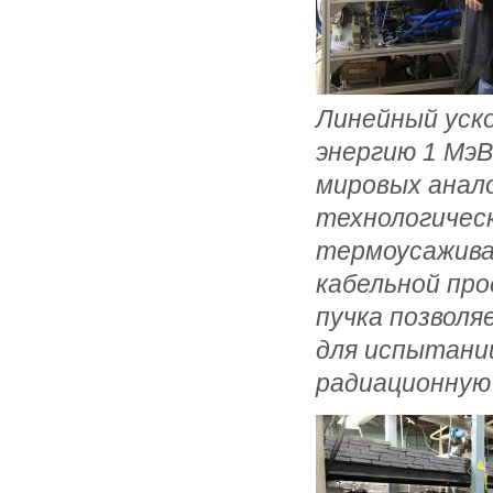
Линейный уск
энергию 1 МэВ
мировых анало
технологичес
термоусажива
кабельной пр
пучка позволя
для испытани
радиационную