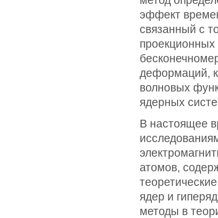
метод определ
эффект времен
связанный с т
проекционных 
бесконечномер
деформаций, к
волновых функ
ядерных систе
В настоящее 
исследованиям
электромагнит
атомов, содер
теоретические
ядер и гиперя
методы в теор