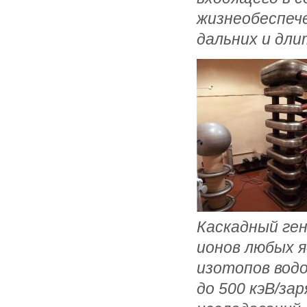
жизнеобеспече
дальних и дли
Каскадный ге
ионов любых я
изотопов водо
до 500 кэВ/за