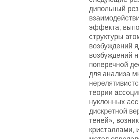
дипольный рез
взаимодействи
эффекта; выпо
структуры ато
возбуждений я
возбуждений н
поперечной де
для анализа 
нерелятивистс
теории ассоци
нуклонных асс
дискретной ве
теней», возни
кристаллами, 