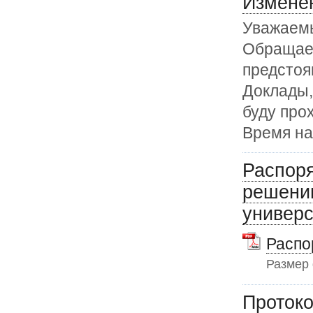
Изменен
Уважаемы
Обращаем
предстоя
Доклады,
буду про
Время на
Распоря
решени
универс
Распо
Размер
Протоко