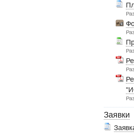
Пл
Ра
Фо
Ра
Пр
Ра
Ре
Ра
Ре
"
Ра
Заявки
Заявк