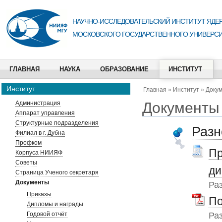
НАУЧНО-ИССЛЕДОВАТЕЛЬСКИЙ ИНСТИТУТ ЯДЕР
МОСКОВСКОГО ГОСУДАРСТВЕННОГО УНИВЕРСИ
ГЛАВНАЯ
НАУКА
ОБРАЗОВАНИЕ
ИНСТИТУТ
Институт
Главная
»
Институт
»
Доку
Документы
Администрация
Аппарат управления
Структурные подразделения
Разн
Филиал в г. Дубна
Профком
Пр
Корпуса НИИЯФ
Советы
ди
Страница Ученого секретаря
Документы
Ра
Приказы
По
Дипломы и награды
Ра
Годовой отчёт