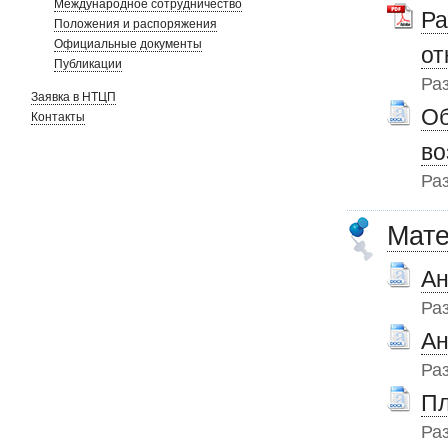
Международное сотрудничество
Ра
Положения и распоряжения
Официальные документы
от
Публикации
Ра
Заявка в НТЦП
Об
Контакты
во
Ра
Мате
Ан
Ра
Ан
Ра
Пл
Ра