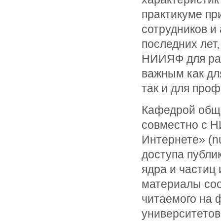
практикуме пр
сотрудников и
последних лет
НИИЯФ для раб
важным как дл
так и для про
Кафедрой обще
совместно с Н
Интернете» (nu
доступа публи
ядра и частиц
материалы соо
читаемого на 
университетов