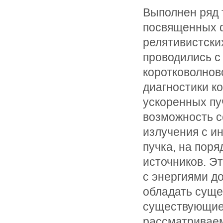
Выполнен ряд 
посвященных ф
релятивистски
проводились с
коротковолнов
диагностики к
ускоренных пу
возможность с
излучения с и
пучка, на пор
источников. Эт
с энергиями д
обладать суще
существующие 
рассматриваем