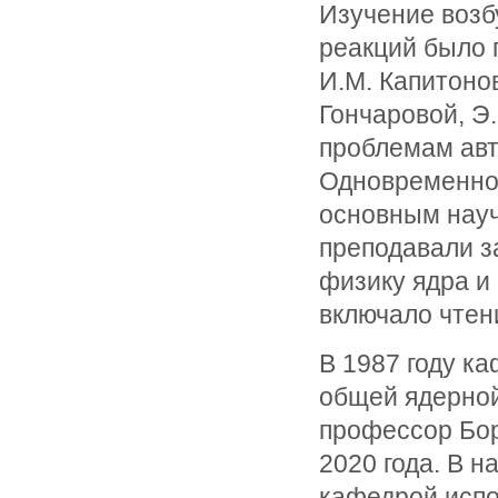
Изучение возб
реакций было 
И.М. Капитонов
Гончаровой, Э.
проблемам авт
Одновременно 
основным нау
преподавали з
физику ядра и
включало чтен
В 1987 году к
общей ядерно
профессор Бор
2020 года. В 
кафедрой испо