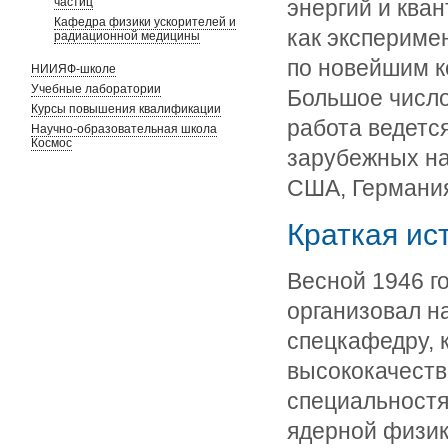
частиц
энергий и ква
Кафедра физики ускорителей и
как эксперимен
радиационной медицины
по новейшим к
НИИЯФ-школе
Учебные лаборатории
Большое число
Курсы повышения квалификации
работа ведетс
Научно-образовательная школа
Космос
зарубежных на
США, Германия,
Краткая ис
Весной 1946 г
организовал н
спецкафедру, 
высококачеств
специальностя
ядерной физик