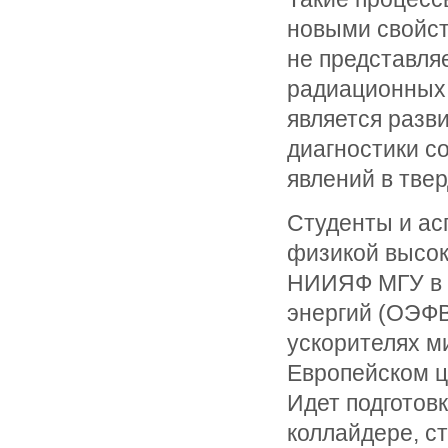
новыми свойст
не представля
радиационных
является разв
диагностики с
явлений в твер
Студенты и ас
физикой высок
НИИЯФ МГУ в 
энергий (ОЭФВ
ускорителях м
Европейском ц
Идет подготов
коллайдере, с