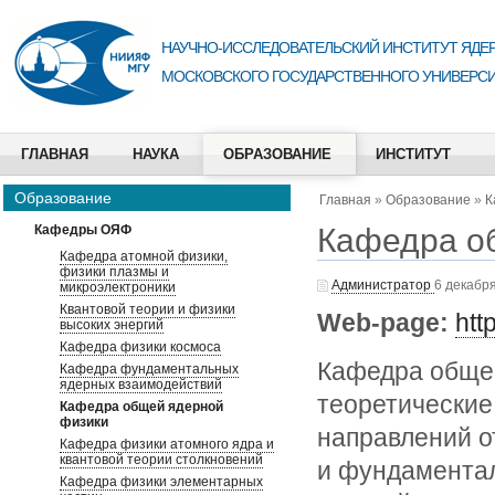
НАУЧНО-ИССЛЕДОВАТЕЛЬСКИЙ ИНСТИТУТ ЯДЕР
МОСКОВСКОГО ГОСУДАРСТВЕННОГО УНИВЕРСИ
ГЛАВНАЯ
НАУКА
ОБРАЗОВАНИЕ
ИНСТИТУТ
Образование
Главная
»
Образование
»
К
Кафедра о
Кафедры ОЯФ
Кафедра атомной физики,
физики плазмы и
Администратор
6 декабря
микроэлектроники
Квантовой теории и физики
Web-page:
htt
высоких энергий
Кафедра физики космоса
Кафедра общей
Кафедра фундаментальных
ядерных взаимодействий
теоретические
Кафедра общей ядерной
физики
направлений о
Кафедра физики атомного ядра и
квантовой теории столкновений
и фундаментал
Кафедра физики элементарных