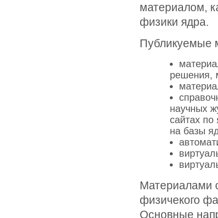
материалом, к
физики ядра.
Публикуемые м
материа
решения, м
материа
справоч
научных ж
сайтах по
на базы яд
автомат
виртуал
виртуал
Материалами с
физичекого фак
Основные напр