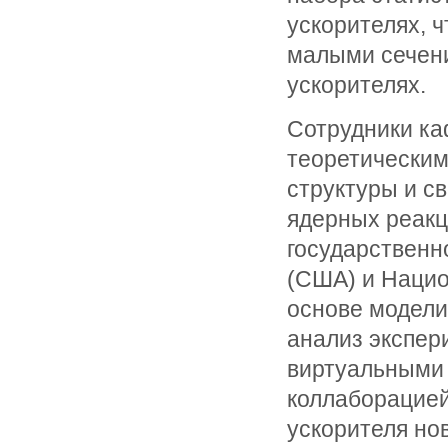
ускорителях, 
малыми сечени
ускорителях.
Сотрудники ка
теоретическим
структуры и с
ядерных реакц
государственн
(США) и Нацио
основе модел
анализ экспер
виртуальными
коллаборацией
ускорителя но