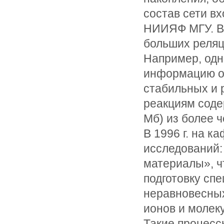
состав сети в
НИИЯФ МГУ. В 
больших реляц
Например, одн
информацию об
стабильных и 
реакциям соде
Мб) из более ч
В 1996 г. на 
исследований:
материалы», ч
подготовку сп
неравновесных
ионов и молек
Такие процесс