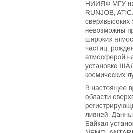
НИИЯФ МГУ на
RUNJOB, ATIC.
сверхвысоких э
невозможны пр
широких атмос
частиц, рожде
атмосферой на
установке ШАЛ
космических лу
В настоящее 
области сверх
регистрирующи
ливней. Данны
Байкал устано
NEMO, ANTARE