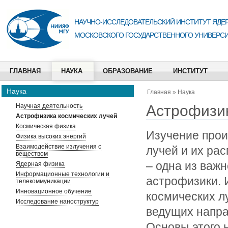
НАУЧНО-ИССЛЕДОВАТЕЛЬСКИЙ ИНСТИТУТ ЯДЕР
МОСКОВСКОГО ГОСУДАРСТВЕННОГО УНИВЕРСИ
ГЛАВНАЯ
НАУКА
ОБРАЗОВАНИЕ
ИНСТИТУТ
Наука
Главная
»
Наука
Астрофизик
Научная деятельность
Астрофизика космических лучей
Космическая физика
Изучение прои
Физика высоких энергий
Взаимодействие излучения с
лучей и их ра
веществом
– одна из важ
Ядерная физика
Информационные технологии и
астрофизики. 
телекоммуникации
Инновационное обучение
космических л
Исследование наноструктур
ведущих напр
Основы этого 