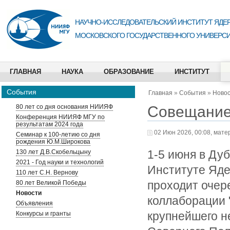
НАУЧНО-ИССЛЕДОВАТЕЛЬСКИЙ ИНСТИТУТ ЯДЕР
МОСКОВСКОГО ГОСУДАРСТВЕННОГО УНИВЕРСИ
ГЛАВНАЯ
НАУКА
ОБРАЗОВАНИЕ
ИНСТИТУТ
События
Главная
»
События
»
Ново
Совещание
80 лет со дня основания НИИЯФ
Конференция НИИЯФ МГУ по
результатам 2024 года
02 Июн 2026, 00:08, мате
Семинар к 100-летию со дня
рождения Ю.М.Широкова
1-5 июня в Ду
130 лет Д.В.Скобельцыну
2021 - Год науки и технологий
Институте Яд
110 лет С.Н. Вернову
проходит оче
80 лет Великой Победы
Новости
коллаборации 
Объявления
крупнейшего н
Конкурсы и гранты