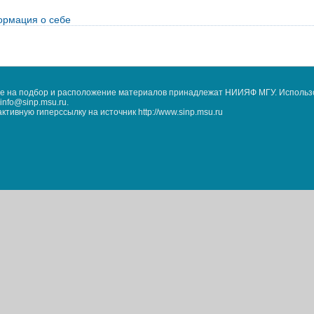
рмация о себе
кже на подбор и расположение материалов принадлежат НИИЯФ МГУ. Использ
nfo@sinp.msu.ru.
ивную гиперссылку на источник http://www.sinp.msu.ru