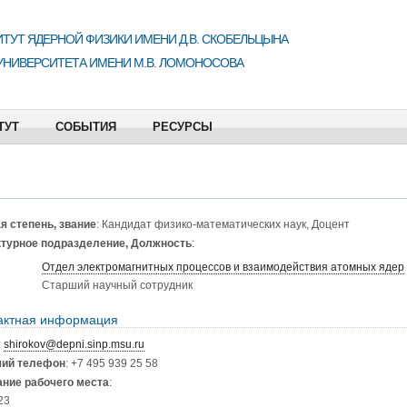
ТУТ ЯДЕРНОЙ ФИЗИКИ ИМЕНИ Д.В. СКОБЕЛЬЦЫНА
УНИВЕРСИТЕТА ИМЕНИ М.В. ЛОМОНОСОВА
ТУТ
СОБЫТИЯ
РЕСУРСЫ
я степень, звание
: Кандидат физико-математических наук, Доцент
турное подразделение, Должность
:
Отдел электромагнитных процессов и взаимодействия атомных ядер
Старший научный сотрудник
актная информация
:
shirokov@depni.sinp.msu.ru
чий телефон
: +7 495 939 25 58
ние рабочего места
:
23