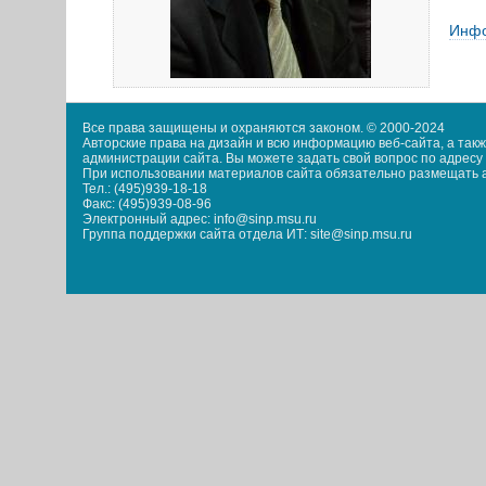
Инфо
Все права защищены и охраняются законом. © 2000-2024
Авторские права на дизайн и всю информацию веб-сайта, а та
администрации сайта. Вы можете задать свой вопрос по адресу i
При использовании материалов сайта обязательно размещать акт
Тел.: (495)939-18-18
Факс: (495)939-08-96
Электронный адрес: info@sinp.msu.ru
Группа поддержки сайта отдела ИТ: site@sinp.msu.ru