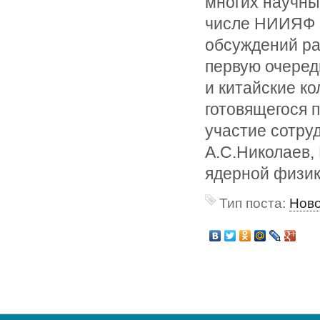
многих научны
числе НИИЯФ 
обсуждений ра
первую очеред
и китайские к
готовящегося 
участие сотру
А.С.Николаев,
ядерной физи
Тип поста:
Нов