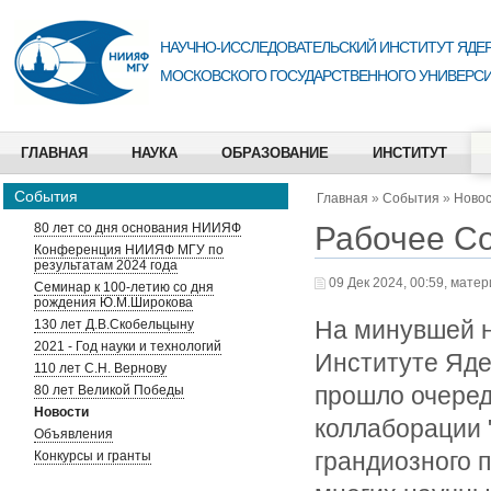
НАУЧНО-ИССЛЕДОВАТЕЛЬСКИЙ ИНСТИТУТ ЯДЕР
МОСКОВСКОГО ГОСУДАРСТВЕННОГО УНИВЕРСИ
ГЛАВНАЯ
НАУКА
ОБРАЗОВАНИЕ
ИНСТИТУТ
События
Главная
»
События
»
Ново
Рабочее С
80 лет со дня основания НИИЯФ
Конференция НИИЯФ МГУ по
результатам 2024 года
09 Дек 2024, 00:59, мате
Семинар к 100-летию со дня
рождения Ю.М.Широкова
На минувшей 
130 лет Д.В.Скобельцыну
2021 - Год науки и технологий
Институте Яд
110 лет С.Н. Вернову
прошло очере
80 лет Великой Победы
Новости
коллаборации 
Объявления
грандиозного 
Конкурсы и гранты