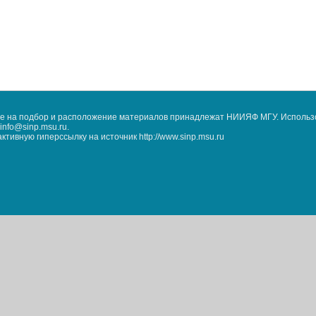
кже на подбор и расположение материалов принадлежат НИИЯФ МГУ. Использ
nfo@sinp.msu.ru.
ивную гиперссылку на источник http://www.sinp.msu.ru