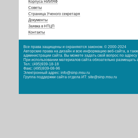
Корпуса НИИЯФ
Советы
Страница Ученого секретаря
Документы
Заявка в НТЦП
Контакты
Все права защищены и охраняются законом. © 2000-2024
Авторские права на дизайн и всю информацию веб-сайта, а та
администрации сайта. Вы можете задать свой вопрос по адресу i
При использовании материалов сайта обязательно размещать акт
Тел.: (495)939-18-18
Факс: (495)939-08-96
Электронный адрес: info@sinp.msu.ru
Группа поддержки сайта отдела ИТ: site@sinp.msu.ru