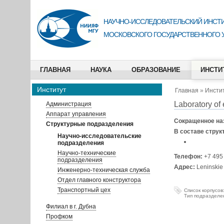
НАУЧНО-ИССЛЕДОВАТЕЛЬСКИЙ ИНСТИ
МОСКОВСКОГО ГОСУДАРСТВЕННОГО 
ГЛАВНАЯ
НАУКА
ОБРАЗОВАНИЕ
ИНСТИ
Институт
Главная
»
Инсти
Laboratory of
Администрация
Аппарат управления
Сокращенное на
Структурные подразделения
В составе струк
Научно-исследовательские
подразделения
Научно-технические
Телефон:
+7 495
подразделения
Адрес:
Leninskie
Инженерно-техническая служба
Отдел главного конструктора
Транспортный цех
Список корпусов
Тип подразделе
Филиал в г. Дубна
Профком