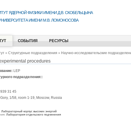
ТУТ ЯДЕРНОЙ ФИЗИКИ ИМЕНИ Д.В. СКОБЕЛЬЦЫНА
УНИВЕРСИТЕТА ИМЕНИ М.В. ЛОМОНОСОВА
ТУТ
СОБЫТИЯ
РЕСУРСЫ
тут
»
Структурные подразделения
»
Научно-исследовательские подразделен
 experimental procedures
звание:
LEP
турного подразделения::
 939 31 45
 Gory, 1/58, room 1-19, Moscow, Russia
:
Лабораторный корпус высоких энергий
ния:
Лаборатория отдельского подчинения