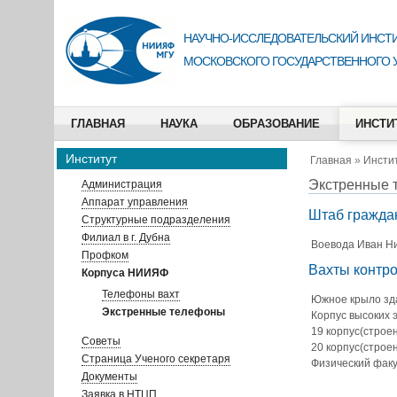
НАУЧНО-ИССЛЕДОВАТЕЛЬСКИЙ ИНСТИ
МОСКОВСКОГО ГОСУДАРСТВЕННОГО 
ГЛАВНАЯ
НАУКА
ОБРАЗОВАНИЕ
ИНСТИ
Институт
Главная
»
Инсти
Экстренные 
Администрация
Аппарат управления
Штаб гражда
Структурные подразделения
Филиал в г. Дубна
Воевода Иван Н
Профком
Вахты контро
Корпуса НИИЯФ
Телефоны вахт
Южное крыло зда
Экстренные телефоны
Корпус высоких 
19 корпус(строен
Советы
20 корпус(строен
Страница Ученого секретаря
Физический факу
Документы
Заявка в НТЦП