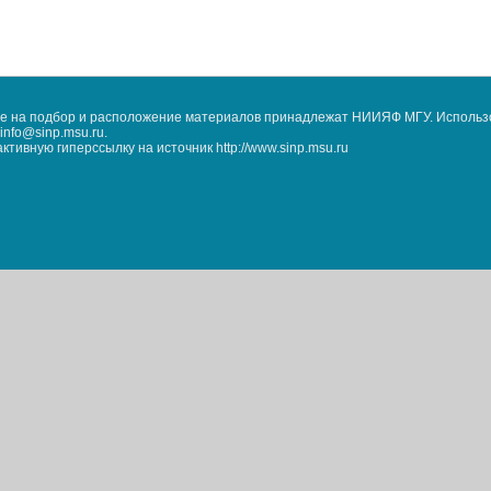
кже на подбор и расположение материалов принадлежат НИИЯФ МГУ. Использ
nfo@sinp.msu.ru.
ивную гиперссылку на источник http://www.sinp.msu.ru