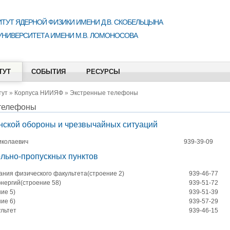
ТУТ ЯДЕРНОЙ ФИЗИКИ ИМЕНИ Д.В. СКОБЕЛЬЦЫНА
УНИВЕРСИТЕТА ИМЕНИ М.В. ЛОМОНОСОВА
ТУТ
СОБЫТИЯ
РЕСУРСЫ
тут
»
Корпуса НИИЯФ
»
Экстренные телефоны
телефоны
нской обороны и чрезвычайных ситуаций
иколаевич
939-39-09
льно-пропускных пунктов
ния физического факультета(строение 2)
939-46-77
энергий(строение 58)
939-51-72
ие 5)
939-51-39
ие 6)
939-57-29
льтет
939-46-15