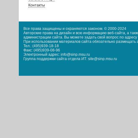
Контакты
Все права защищены и охраняются законом. © 2000-2024
Авторские права на дизайн и всю информацию веб-сайта, а та
администрации сайта. Вы можете задать свой вопрос по адресу i
При использовании материалов сайта обязательно размещать акт
Тел.: (495)939-18-18
Факс: (495)939-08-96
Электронный адрес: info@sinp.msu.ru
Группа поддержки сайта отдела ИТ: site@sinp.msu.ru