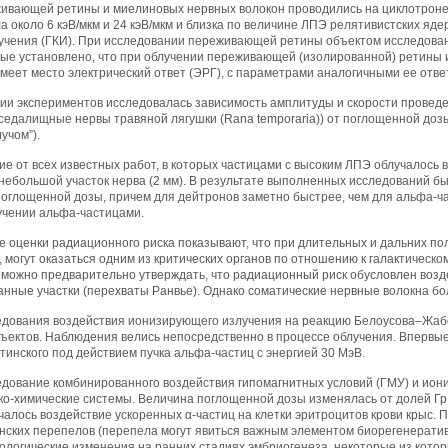
ивающей ретины и миелиновых нервных волокон проводились на циклотроне
а около 6 кэВ/мкм и 24 кэВ/мкм и близка по величине ЛПЭ релятивистских яд
лучения (ГКИ). При исследовании переживающей ретины объектом исследова
рвые установлено, что при облучении переживающей (изолированной) ретины
еет место электрический ответ (ЭРГ), с параметрами аналогичными ее ответ
ии экспериментов исследовалась зависимость амплитуды и скорости проведе
седалищные нервы травяной лягушки (Rana temporaria)) от поглощенной доз
учом”).
ие от всех известных работ, в которых частицами с высоким ЛПЭ облучалось 
ебольшой участок нерва (2 мм). В результате выполненных исследований был
оглощенной дозы, причем для дейтронов заметно быстрее, чем для альфа-час
учении альфа-частицами.
оценки радиационного риска показывают, что при длительных и дальних полет
 могут оказаться одним из критических органов по отношению к галактическ
можно предварительно утверждать, что радиационный риск обусловлен возде
ные участки (перехваты Ранвье). Однако соматические нервные волокна бол
дования воздействия ионизирующего излучения на реакцию Белоусова–Жаб
бъектов. Наблюдения велись непосредственно в процессе облучения. Впервы
инского под действием пучка альфа-частиц с энергией 30 МэВ.
дование комбинированного воздействия гипомагнитных условий (ГМУ) и ион
о-химические системы. Величина поглощенной дозы изменялась от долей Гр 
изучалось воздействие ускоренных α-частиц на клетки эритроцитов крови крыс
нских перепелов (перепела могут явиться важным элементом биорегенерати
ологические изменения на ранних стадиях эмбриогенеза, некоторые из кото