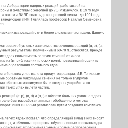
уппы Лаборатории ядерных реакций, работавшей на
ны и α-частицы с энергией до 7,5 МэВ/нуклон. В 1979 году
а затем и ЛИЯП вплоть до конца своей жизни - до 1991 года -
ды заведующей ЛИЯП являлась профессор Наталья Семеновна
ев.
 механизма реакций с α- и более сложными частицами. Данную
териал об угловых зависимостях сечениях реакций (α, р), (α,
чным результатам, полученным в 60-70 гг., относятся, прежде
их ядрах (зависимость величин сечений от числа
 анализ (в приближении плоских волн), позволивший оценить
изма образования составного ядра.
ти больших углов вылета продуктов реакции. И.Б. Тепловым
ые обратные максимумы сечения не только в упругом
ания обратных максимумов были созданы устройства со
и таких углах вылета частиц.
ций (α, р), (α, d) и (α, t) в области больших углов на ядрах
 стране был разработан аппарат обобщенного метода
аппарат МИВОКОР был реализован путем создания комплекса
 легких ядрах показал, что определяющий вклад в них вносят
астицы, и обменные процессы, обусловленные развалом ядра-
сти описывают экспериментальные угловые распределения.