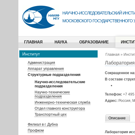
НАУЧНО-ИССЛЕДОВАТЕЛЬСКИЙ ИНСТИ
МОСКОВСКОГО ГОСУДАРСТВЕННОГО 
ГЛАВНАЯ
НАУКА
ОБРАЗОВАНИЕ
ИНСТИ
Институт
Главная
»
Инсти
Лаборатория
Администрация
Аппарат управления
Сокращенное на
Структурные подразделения
В составе струк
Научно-исследовательские
подразделения
Научно-технические
Телефон:
+7 495
подразделения
Адрес:
Россия, М
Инженерно-техническая служба
Отдел главного конструктора
Транспортный цех
Описание
Филиал в г. Дубна
Профком
Лаборатория ис