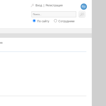
Вход
|
Регистрация
Ru
En
По сайту
Сотрудники
ия