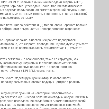
 НИИЯФ МГУ. Величина линейной передачи энергии (ЛПЭ)
ер групп бериллия–углерода и неона–магния галактического
ния служила изолированная сетчатка травяной лягушки Rana
 импульсными потоками тяжелых заряженных частиц с высокой
у на световую вспышку.
ния потенциала действия (ПД) миелинового нервного волокна
ы дейтронов и альфа-частиц непосредственно в процессе
все нервное волокно, в настоящей работе подвергался
о показано, что скорость проведения ПД “под лучом” убывает
тиц. В то же время оказалось, что амплитуда ПД убывает
ах сетчатка и, в особенности, такие ее структуры, как
ому космическому излучению. В отношении соматических
йствием на нервную оболочку и, в особенности, на
ее устойчивы к ТЗЧ ВПИ, чем сетчатка.
отинского, моделирующую некоторые особенности
е наблюдалось возникновение ведущих центров в реакции
изирующих излучений на некоторые биологические и
до десятков кГр. С использованием методики облучения живых
. Проведено исследование воздействия гипомагнитных условий
вных систем жизнеобеспечения межпланетных кораблей).
рых несовместимы с жизнью. Полученные результаты важны