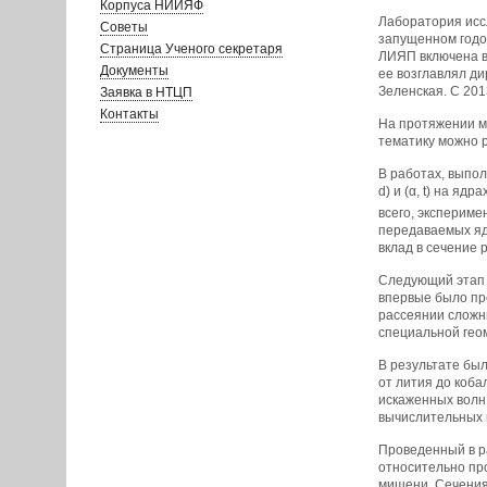
Корпуса НИИЯФ
Лаборатория исс
Советы
запущенном годом
Страница Ученого секретаря
ЛИЯП включена в 
Документы
ее возглавлял д
Зеленская. С 20
Заявка в НТЦП
Контакты
На протяжении м
тематику можно р
В работах, выпол
d) и (α, t) на яд
всего, экспериме
передаваемых ядр
вклад в сечение 
Следующий этап 
впервые было пр
рассеянии сложны
специальной гео
В результате был
от лития до коб
искаженных волн
вычислительных п
Проведенный в р
относительно пр
мишени. Сечения