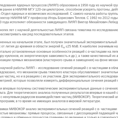
ледования ядерных процессов (ЛИЯП) образована в 1958 году из научной гр
 ранее в НИИЯФ МГУ 120-см циклотроне, способном ускорять протоны, дейтро
Отдел ядерных и космических исследований. С самого начала работы группы, 
иректор НИИЯФ МГУ профессор Игорь Борисович Теплов. С 1992 по 2012 го
13 года исполняет обязанности заведующего ЛИЯП Виктор Михайлович Лебед
ногих лет с научной деятельностью ЛИЯП связана тематика по исследованию
ассматривать как ряд последовательных этапов.
ненных на начальном этапе, был получен значительный экспериментальный ма
рах от лития до кремния в области энергий Е
≤25 МэВ. К наиболее значимым нау
α
нтально установленные основные особенности реакций с α-частицами на легк
у нуклонов, их энергетическую зависимость и др.), а также качественный их
реакции прямых механизмов (кластерного срыва и замещения) на фоне механ
научной работы ЛИЯП – исследование сечений реакций с α-частицами в облас
едсказано, что механизм срыва тяжелого кластера обуславливает значительн
х частиц, но и в реакциях с их участием. Для экспериментального исследов
метрией, которые позволяли измерять дифференциальные сечения реакций пр
и впервые получены систематические экспериментальные данные о сечениях реак
альта. Для теоретического анализа полученных результатов впервые в нашей
 с ненулевым радиусом взаимодействия частиц (МИВОКОР). Теоретический 
рограмм, в то время не имеющих аналогов в мировой литературе.
амках МИВОКОР анализ экспериментальных сечений реакций с α- частицами на
остые механизмы: прямые процессы, связанные с диссоциацией падающей ч
 прямых и обменных процессов сравнимы по величине и только в совокупно