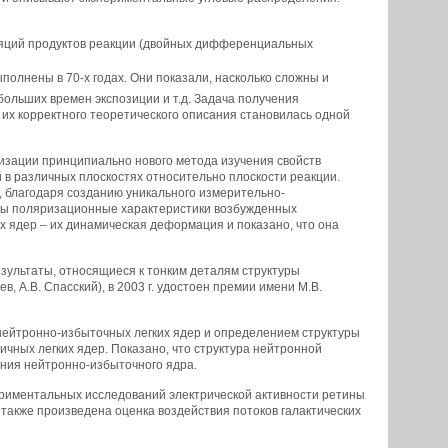
яций продуктов реакции (двойных дифференциальных
полнены в 70-х годах. Они показали, насколько сложны и
льших времен экспозиции и т.д. Задача получения
 их корректного теоретического описания становилась одной
изации принципиально нового метода изучения свойств
в различных плоскостях относительно плоскости реакции.
, благодаря созданию уникального измерительно-
ны поляризационные характеристики возбужденных
 ядер – их динамическая деформация и показано, что она
езультаты, относящиеся к тонким деталям структуры
 А.В. Спасский), в 2003 г. удостоен премии имени М.В.
нейтронно-избыточных легких ядер и определением структуры
ных легких ядер. Показано, что структура нейтронной
ания нейтронно-избыточного ядра.
иментальных исследований электрической активности ретины
 также произведена оценка воздействия потоков галактических