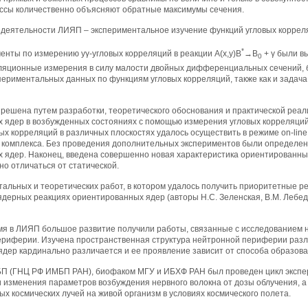
сы количественно объясняют обратные максимумы сечения.
деятельности ЛИЯП – экспериментальное изучение функций угловых коррел
*
нты по измерению yγ-угловых корреляций в реакции А(х,у)В
→В
+ γ были вы
0
ляционные измерения в силу малости двойных дифференциальных сечений, бо
ериментальных данных по функциям угловых корреляций, также как и задача
 решена путем разработки, теоретического обоснования и практической реал
 ядер в возбужденных состояниях с помощью измерения угловых корреляций 
х корреляций в различных плоскостях удалось осуществить в режиме on-line
 комплекса. Без проведения дополнительных экспериментов были определе
 ядер. Наконец, введена совершенно новая характеристика ориентированных
о отличаться от статической.
альных и теоретических работ, в котором удалось получить приоритетные р
дерных реакциях ориентированных ядер (авторы Н.С. Зеленская, В.М. Лебедев,
мя в ЛИЯП большое развитие получили работы, связанные с исследованием 
ериферии. Изучена пространственная структура нейтронной периферии различ
ядер кардинально различается и ее проявление зависит от способа образов
П (ГНЦ РФ ИМБП РАН), биофаком МГУ и ИБХФ РАН был проведен цикл экспер
 и изменения параметров возбуждения нервного волокна от дозы облучения, а
ых космических лучей на живой организм в условиях космического полета.