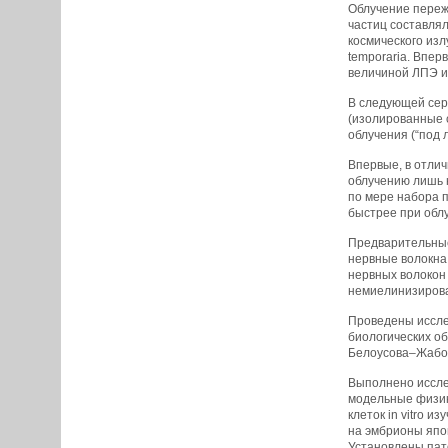
Облучение переж
частиц составлял
космического из
temporaria. Впе
величиной ЛПЭ им
В следующей сер
(изолированные 
облучения (“под л
Впервые, в отлич
облучению лишь н
по мере набора п
быстрее при обл
Предварительные 
нервные волокна,
нервных волокон 
немиелинизирован
Проведены иссле
биологических о
Белоусова–Жабот
Выполнено иссле
модельные физик
клеток in vitro 
на эмбрионы япо
Установлены пат