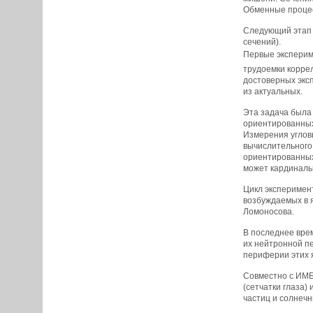
Обменные процес
Следующий этап 
сечений).
Первые экспериме
трудоемки корре
достоверных эксп
из актуальных.
Эта задача была
ориентированных
Измерения угловы
вычислительного
ориентированных
может кардинальн
Цикл эксперимент
возбуждаемых в я
Ломоносова.
В последнее вре
их нейтронной п
периферии этих 
Совместно с ИМБ
(сетчатки глаза)
частиц и солнечн