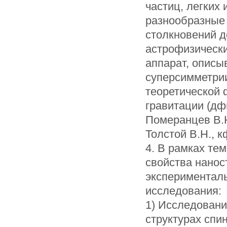
частиц, легких
разнообразные 
столкновений д
астрофизически
аппарат, опис
суперсимметрии
теоретической 
гравитации (дф
Померанцев В.Н
Толстой В.Н., к
4. В рамках те
свойства наност
эксперименталь
исследования:
1) Исследовани
структурах спи