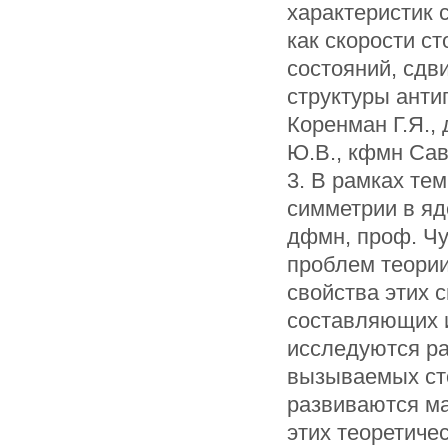
характеристик 
как скорости с
состояний, сдв
структуры анти
Коренман Г.Я.,
Ю.В., кфмн Сав
3. В рамках те
симметрии в яд
дфмн, проф. Чу
проблем теории
свойства этих 
составляющих и
исследуются ра
вызываемых ст
развиваются м
этих теоретиче