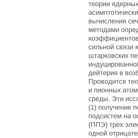
теории ядерных
асимптотическ
вычисления се
методами опре
коэффициентов 
сильной связи 
штарковских пе
индуцированной
дейтерия в во
Проводится тео
и пионных атом
среды. Эти исс
(1) получение 
подсистем на о
(ППЭ) трех эле
одной отрицате