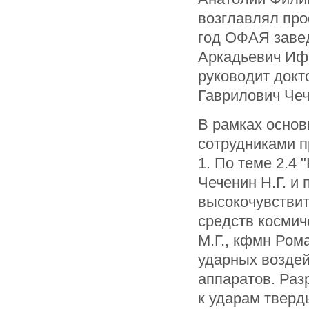
возглавлял про
год ОФАЯ завед
Аркадьевич Ифе
руководит докт
Гаврилович Чеч
В рамках осно
сотрудниками 
1. По теме 2.4
Чеченин Н.Г. и
высокочувстви
средств космич
М.Г., кфмн Ром
ударных воздей
аппаратов. Раз
к ударам тверд