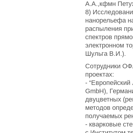
А.А.,кфмн Петух
8) Исследован
нанорельефа на
распыления при
спектров прямо
электронном то
Шульга В.И.).
Сотрудники ОФ
проектах:
- “Европейский
GmbH), Герман
двуцветных (ре
методов опреде
получаемых рен
- кварковые ст
с Институтом т