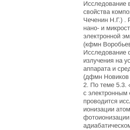
Исследование в
свойства компо
Чеченин Н.Г.) 
нано- и микрос
электронной эм
(кфмн Воробьев
Исследование ф
излучения на у
аппарата и сре
(дфмн Новиков 
2. По теме 5.3
с электронным 
проводится исс
ионизации атом
фотоионизации 
адиабатическом