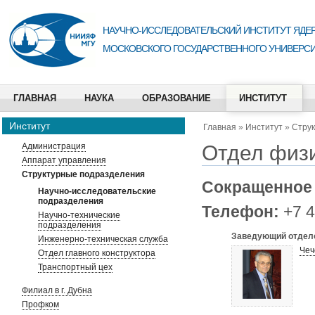
НАУЧНО-ИССЛЕДОВАТЕЛЬСКИЙ ИНСТИТУТ ЯДЕР
МОСКОВСКОГО ГОСУДАРСТВЕННОГО УНИВЕРСИ
ГЛАВНАЯ
НАУКА
ОБРАЗОВАНИЕ
ИНСТИТУТ
Институт
Главная
»
Институт
»
Стру
Отдел физи
Администрация
Аппарат управления
Структурные подразделения
Сокращенное
Научно-исследовательские
подразделения
Телефон:
+7 4
Научно-технические
подразделения
Заведующий отдел
Инженерно-техническая служба
Чеч
Отдел главного конструктора
Транспортный цех
Филиал в г. Дубна
Профком