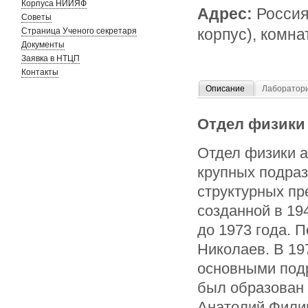
Корпуса НИИЯФ
Адрес:
Россия
Советы
корпус), комна
Страница Ученого секретаря
Документы
Заявка в НТЦП
Контакты
Описание
Лаборатор
Отдел физики 
Отдел физики а
крупных подра
структурных пр
созданной в 19
до 1973 года. 
Николаев. В 19
основными подр
был образован
Анатолий Филип