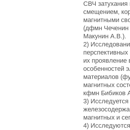
СВЧ затухания 
смещением, ко
магнитными сво
(дфмн Чеченин 
Макунин А.В.).
2) Исследовани
перспективных 
их проявление 
особенностей э
материалов (фу
магнитных сост
кфмн Бибиков А.
3) Исследуется
железосодержа
магнитных и се
4) Исследуются