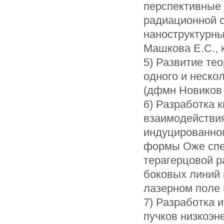
перспективные 
радиационной 
наноструктурны
Машкова Е.С., 
5) Развитие те
одного и неско
(дфмн Новиков 
6) Разработка 
взаимодействия
индуцированног
формы Оже спе
терагерцовой р
боковых линий 
лазерном поле 
7) Разработка 
пучков низкоэн