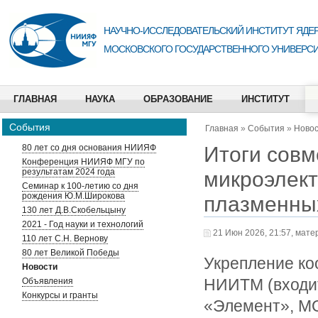
НАУЧНО-ИССЛЕДОВАТЕЛЬСКИЙ ИНСТИТУТ ЯДЕР
МОСКОВСКОГО ГОСУДАРСТВЕННОГО УНИВЕРСИ
ГЛАВНАЯ
НАУКА
ОБРАЗОВАНИЕ
ИНСТИТУТ
События
Главная
»
События
»
Ново
Итоги сов
80 лет со дня основания НИИЯФ
Конференция НИИЯФ МГУ по
результатам 2024 года
микроэлек
Семинар к 100-летию со дня
рождения Ю.М.Широкова
плазменны
130 лет Д.В.Скобельцыну
2021 - Год науки и технологий
21 Июн 2026, 21:57, мате
110 лет С.Н. Вернову
80 лет Великой Победы
Укрепление ко
Новости
НИИТМ (входит
Объявления
Конкурсы и гранты
«Элемент», M