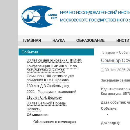
НАУЧНО-ИССЛЕДОВАТЕЛЬСКИЙ ИНСТИ
МОСКОВСКОГО ГОСУДАРСТВЕННОГО 
ГЛАВНАЯ
НАУКА
ОБРАЗОВАНИЕ
ИНСТИ
События
Главная
»
Событ
Семинар ОФА
80 лет со дня основания НИИЯФ
Конференция НИИЯФ МГУ по
30 Ноя 2025, 2
результатам 2024 года
Семинар к 100-летию со дня
рождения Ю.М.Широкова
Заседание семин
130 лет Д.В.Скобельцыну
Идентификатор к
2021 - Год науки и технологий
Код доступа: 057
110 лет С.Н. Вернову
Дата события:
ч
80 лет Великой Победы
Событие:
Новости
Объявления
Объявления о семинарах
Доклад(ы):