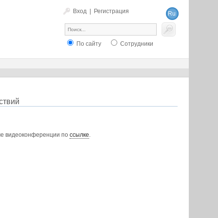
Вход
|
Регистрация
Ru
En
По сайту
Сотрудники
ствий
име видеоконференции по
ссылке
.