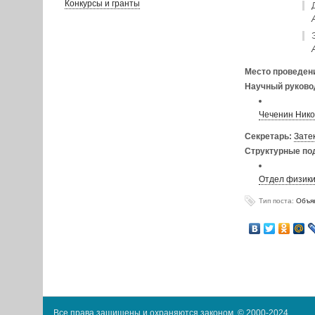
Конкурсы и гранты
Место проведен
Научный руково
Чеченин Нико
Секретарь:
Зате
Структурные по
Отдел физики
Тип поста:
Объя
Все права защищены и охраняются законом. © 2000-2024