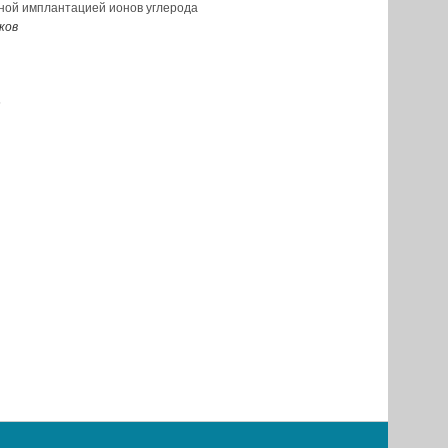
ной имплантацией ионов углерода
ков
5