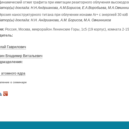
Динамический отжиг графита при имитации реакторного облучения высокодоз
Автор(ы) доклада: Н.Н.Андрианова, А.М.Борисов, Е.А.Воробьева, М.А.Овчинни
Эрозия наноструктурного титана при облучении ионами Аr+ с энергией 30 кэВ
Автор(ы) доклада: Н.Н. Андрианова, А.М. Борисов, М.А. Овчинников
ия:
Россия, Москва, микрорайон Ленинские Горы, 1с5 (19 корпус), комната 2-1
дитель:
лай Гаврилович
кин Владимир Витальевич
дразделения:
 атомного ядра
вление о семинаре