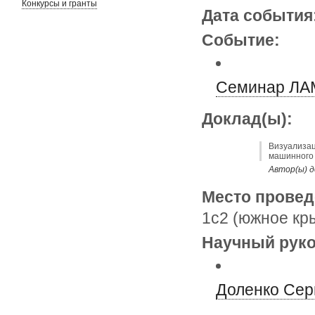
Конкурсы и гранты
Дата события
Событие:
Семинар ЛАМ
Доклад(ы):
Визуализац
машинного 
Автор(ы) д
Место провед
1с2 (южное кр
Научный руко
Доленко Сер