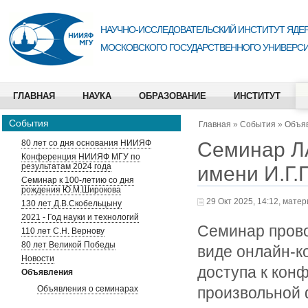
НАУЧНО-ИССЛЕДОВАТЕЛЬСКИЙ ИНСТИТУТ ЯДЕР
МОСКОВСКОГО ГОСУДАРСТВЕННОГО УНИВЕРСИ
ГЛАВНАЯ
НАУКА
ОБРАЗОВАНИЕ
ИНСТИТУТ
События
Главная
»
События
»
Объя
Семинар Л
80 лет со дня основания НИИЯФ
Конференция НИИЯФ МГУ по
результатам 2024 года
имени И.Г.
Семинар к 100-летию со дня
рождения Ю.М.Широкова
29 Окт 2025, 14:12, мате
130 лет Д.В.Скобельцыну
2021 - Год науки и технологий
Семинар прово
110 лет С.Н. Вернову
80 лет Великой Победы
виде онлайн-к
Новости
доступа к кон
Объявления
Объявления о семинарах
произвольной