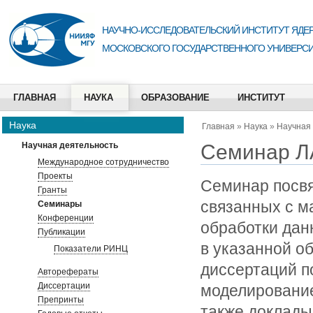
НАУЧНО-ИССЛЕДОВАТЕЛЬСКИЙ ИНСТИТУТ ЯДЕР
МОСКОВСКОГО ГОСУДАРСТВЕННОГО УНИВЕРСИ
ГЛАВНАЯ
НАУКА
ОБРАЗОВАНИЕ
ИНСТИТУТ
Наука
Главная
»
Наука
»
Научная
Семинар Л
Научная деятельность
Международное сотрудничество
Проекты
Семинар посв
Гранты
связанных с 
Семинары
Конференции
обработки дан
Публикации
в указанной о
Показатели РИНЦ
диссертаций п
Авторефераты
Диссертации
моделирование
Препринты
также доклады