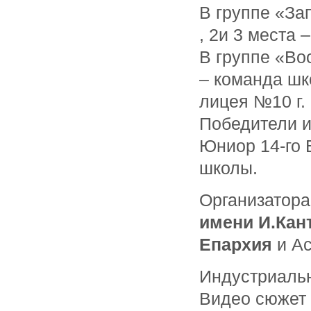
В группе «За
, 2и 3 места
В группе «Вос
– команда шк
лицея №10 г.
Победители и
Юниор 14-го 
школы.
Организатор
имени И.Кан
Епархия
и А
Индустриаль
Видео сюжет