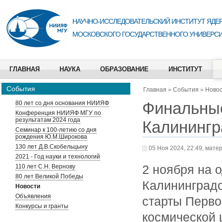
НАУЧНО-ИССЛЕДОВАТЕЛЬСКИЙ ИНСТИТУТ ЯДЕР
МОСКОВСКОГО ГОСУДАРСТВЕННОГО УНИВЕРСИ
ГЛАВНАЯ
НАУКА
ОБРАЗОВАНИЕ
ИНСТИТУТ
События
Главная
»
События
»
Ново
Финальные
80 лет со дня основания НИИЯФ
Конференция НИИЯФ МГУ по
результатам 2024 года
Калинингр
Семинар к 100-летию со дня
рождения Ю.М.Широкова
130 лет Д.В.Скобельцыну
05 Ноя 2024, 22:49, мате
2021 - Год науки и технологий
110 лет С.Н. Вернову
2 ноября на 
80 лет Великой Победы
Калининград
Новости
Объявления
старты Перво
Конкурсы и гранты
космической 