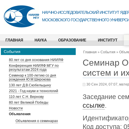
НАУЧНО-ИССЛЕДОВАТЕЛЬСКИЙ ИНСТИТУТ ЯДЕР
МОСКОВСКОГО ГОСУДАРСТВЕННОГО УНИВЕРСИ
ГЛАВНАЯ
НАУКА
ОБРАЗОВАНИЕ
ИНСТИТУТ
События
Главная
»
События
»
Объя
Семинар О
80 лет со дня основания НИИЯФ
Конференция НИИЯФ МГУ по
результатам 2024 года
систем и и
Семинар к 100-летию со дня
рождения Ю.М.Широкова
30 Сен 2024, 07:07, мате
130 лет Д.В.Скобельцыну
2021 - Год науки и технологий
Заседание сем
110 лет С.Н. Вернову
80 лет Великой Победы
ссылке
.
Новости
Объявления
Идентификатор
Объявления о семинарах
Код доступа: 