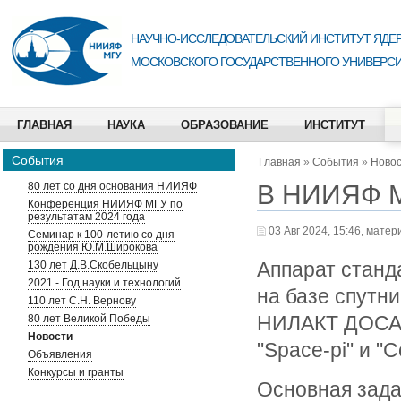
НАУЧНО-ИССЛЕДОВАТЕЛЬСКИЙ ИНСТИТУТ ЯДЕР
МОСКОВСКОГО ГОСУДАРСТВЕННОГО УНИВЕРСИ
ГЛАВНАЯ
НАУКА
ОБРАЗОВАНИЕ
ИНСТИТУТ
События
Главная
»
События
»
Ново
В НИИЯФ М
80 лет со дня основания НИИЯФ
Конференция НИИЯФ МГУ по
результатам 2024 года
03 Авг 2024, 15:46, матер
Семинар к 100-летию со дня
рождения Ю.М.Широкова
Аппарат станд
130 лет Д.В.Скобельцыну
2021 - Год науки и технологий
на базе спутн
110 лет С.Н. Вернову
НИЛАКТ ДОСАА
80 лет Великой Победы
Новости
"Space-pi" и "
Объявления
Конкурсы и гранты
Основная зада