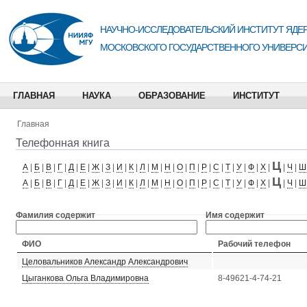
НАУЧНО-ИССЛЕДОВАТЕЛЬСКИЙ ИНСТИТУТ ЯДЕР
МОСКОВСКОГО ГОСУДАРСТВЕННОГО УНИВЕРСИ
ГЛАВНАЯ
НАУКА
ОБРАЗОВАНИЕ
ИНСТИТУТ
Главная
Телефонная книга
Ц
А
|
Б
|
В
|
Г
|
Д
|
Е
|
Ж
|
З
|
И
|
К
|
Л
|
М
|
Н
|
О
|
П
|
Р
|
С
|
Т
|
У
|
Ф
|
Х
|
|
Ч
|
Ш
Ц
А
|
Б
|
В
|
Г
|
Д
|
Е
|
Ж
|
З
|
И
|
К
|
Л
|
М
|
Н
|
О
|
П
|
Р
|
С
|
Т
|
У
|
Ф
|
Х
|
|
Ч
|
Ш
Фамилия содержит
Имя содержит
ФИО
Рабочий телефон
Целовальников Александр Александрович
Цыганкова Ольга Владимировна
8-49621-4-74-21