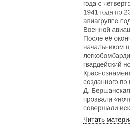
года с четверт
1941 года по 2
авиагруппе по
Военной авиаци
После её окон
начальником ш
легкобомбарди
гвардейский н
Краснознаменны
созданного по
Д. Бершанская
прозвали «ноч
совершали иск
Читать матери