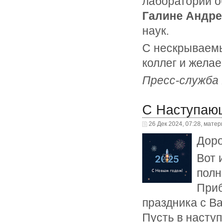
лаборатории о
Галине Андр
наук.
С нескрываемы
коллег и желае
Пресс-служб
С Наступаю
26 Дек 2024, 07:28, мате
Доро
Вот 
полн
Приб
праздника с В
Пусть в насту