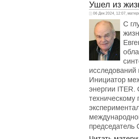
Ушел из жиз
06 Дек 2024, 12:07, мате
С гл
жизн
Евге
обла
синт
исследований 
Инициатор меж
энергии ITER. 
техническому 
экспериментал
международного
председатель 
Читать матери