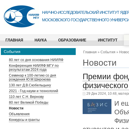
НАУЧНО-ИССЛЕДОВАТЕЛЬСКИЙ ИНСТИТУТ ЯДЕР
МОСКОВСКОГО ГОСУДАРСТВЕННОГО УНИВЕРСИ
ГЛАВНАЯ
НАУКА
ОБРАЗОВАНИЕ
ИНСТИТУТ
События
Главная
»
События
»
Ново
Новости
80 лет со дня основания НИИЯФ
Конференция НИИЯФ МГУ по
результатам 2024 года
Премии фонд
Семинар к 100-летию со дня
рождения Ю.М.Широкова
физического
130 лет Д.В.Скобельцыну
2021 - Год науки и технологий
29 Дек 2024, 10:48, мате
110 лет С.Н. Вернову
И ещ
80 лет Великой Победы
Новости
Объя
Объявления
Физи
Конкурсы и гранты