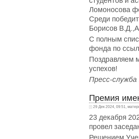
студентов и а
Ломоносова фо
Среди победите
Борисов В.Д.,А
С полным спис
фонда по ссы
Поздравляем м
успехов!
Пресс-служб
Премия имен
29 Дек 2024, 09:51, мате
23 декабря 20
провел заседа
Решением Учен