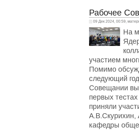
Рабочее Со
09 Дек 2024, 00:59, мате
На м
Яде
колл
участием мног
Помимо обсужд
следующий год,
Совещании выс
первых тестах
приняли участ
А.В.Скурихин, 
кафедры обще