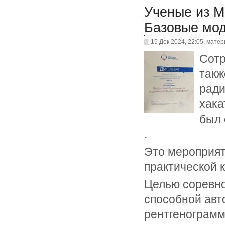
Ученые из М
Базовые мо
15 Дек 2024, 22:05, мате
Сот
такж
ради
хака
был 
.
Это мероприят
практической
Целью соревно
способной авт
рентгенограмма