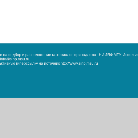
кже на подбор и расположение материалов принадлежат НИИЯФ МГУ. Использ
nfo@sinp.msu.ru.
ивную гиперссылку на источник http://www.sinp.msu.ru