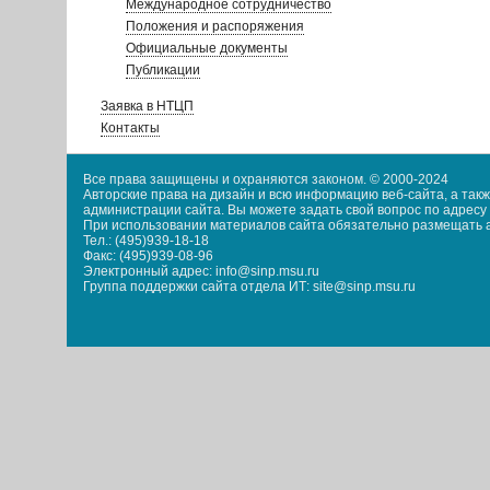
Международное сотрудничество
Положения и распоряжения
Официальные документы
Публикации
Заявка в НТЦП
Контакты
Все права защищены и охраняются законом. © 2000-2024
Авторские права на дизайн и всю информацию веб-сайта, а та
администрации сайта. Вы можете задать свой вопрос по адресу i
При использовании материалов сайта обязательно размещать акт
Тел.: (495)939-18-18
Факс: (495)939-08-96
Электронный адрес: info@sinp.msu.ru
Группа поддержки сайта отдела ИТ: site@sinp.msu.ru