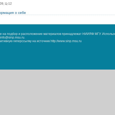
09, Ц-12
рмация о себе
кже на подбор и расположение материалов принадлежат НИИЯФ МГУ. Использ
nfo@sinp.msu.ru.
ивную гиперссылку на источник http://www.sinp.msu.ru