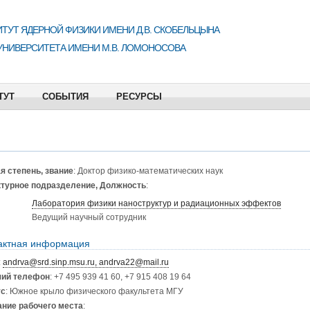
ТУТ ЯДЕРНОЙ ФИЗИКИ ИМЕНИ Д.В. СКОБЕЛЬЦЫНА
УНИВЕРСИТЕТА ИМЕНИ М.В. ЛОМОНОСОВА
ТУТ
СОБЫТИЯ
РЕСУРСЫ
я степень, звание
: Доктор физико-математических наук
турное подразделение, Должность
:
Лаборатория физики наноструктур и радиационных эффектов
Ведущий научный сотрудник
актная информация
:
andrva@srd.sinp.msu.ru, andrva22@mail.ru
чий телефон
: +7 495 939 41 60, +7 915 408 19 64
ус
: Южное крыло физического факультета МГУ
ние рабочего места
: