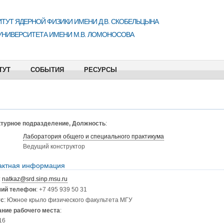
ТУТ ЯДЕРНОЙ ФИЗИКИ ИМЕНИ Д.В. СКОБЕЛЬЦЫНА
УНИВЕРСИТЕТА ИМЕНИ М.В. ЛОМОНОСОВА
ТУТ
СОБЫТИЯ
РЕСУРСЫ
турное подразделение, Должность
:
Лаборатория общего и специального практикума
Ведущий конструктор
актная информация
:
natkaz@srd.sinp.msu.ru
чий телефон
: +7 495 939 50 31
ус
: Южное крыло физического факультета МГУ
ние рабочего места
:
16