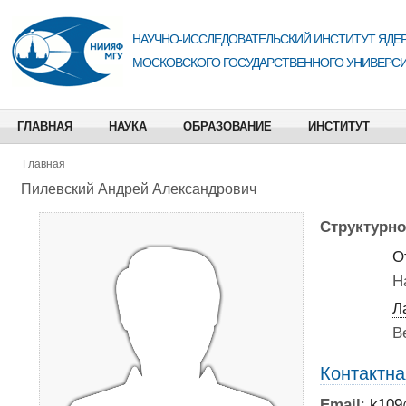
НАУЧНО-ИССЛЕДОВАТЕЛЬСКИЙ ИНСТИТУТ ЯДЕР
МОСКОВСКОГО ГОСУДАРСТВЕННОГО УНИВЕРСИ
ГЛАВНАЯ
НАУКА
ОБРАЗОВАНИЕ
ИНСТИТУТ
Главная
Пилевский Андрей Александрович
Структурно
О
Н
Л
В
Контактн
Email
:
k109