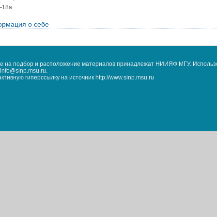
-18а
рмация о себе
кже на подбор и расположение материалов принадлежат НИИЯФ МГУ. Использ
nfo@sinp.msu.ru.
ивную гиперссылку на источник http://www.sinp.msu.ru