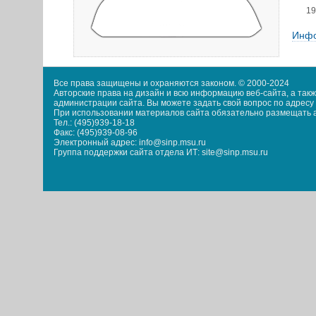
19
Инфо
Все права защищены и охраняются законом. © 2000-2024
Авторские права на дизайн и всю информацию веб-сайта, а та
администрации сайта. Вы можете задать свой вопрос по адресу i
При использовании материалов сайта обязательно размещать акт
Тел.: (495)939-18-18
Факс: (495)939-08-96
Электронный адрес: info@sinp.msu.ru
Группа поддержки сайта отдела ИТ: site@sinp.msu.ru