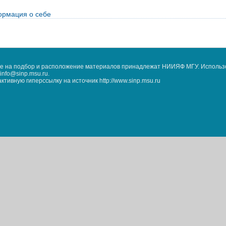
рмация о себе
кже на подбор и расположение материалов принадлежат НИИЯФ МГУ. Использ
nfo@sinp.msu.ru.
ивную гиперссылку на источник http://www.sinp.msu.ru