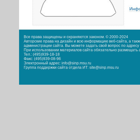
Инфо
Все права защищены и охраняются законом. © 2000-2024
Авторские права на дизайн и всю информацию веб-сайта, а та
администрации сайта. Вы можете задать свой вопрос по адресу i
При использовании материалов сайта обязательно размещать акт
Тел.: (495)939-18-18
Факс: (495)939-08-96
Электронный адрес: info@sinp.msu.ru
Группа поддержки сайта отдела ИТ: site@sinp.msu.ru