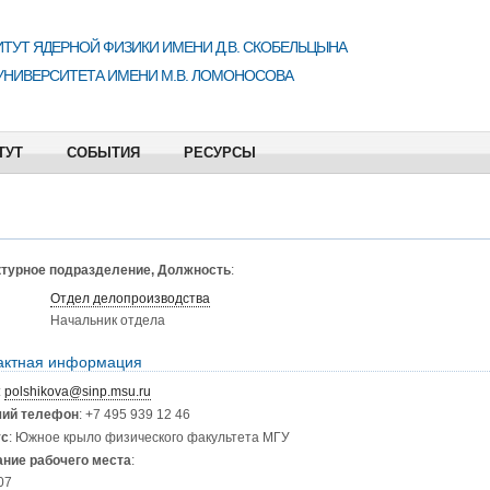
ТУТ ЯДЕРНОЙ ФИЗИКИ ИМЕНИ Д.В. СКОБЕЛЬЦЫНА
УНИВЕРСИТЕТА ИМЕНИ М.В. ЛОМОНОСОВА
ТУТ
СОБЫТИЯ
РЕСУРСЫ
турное подразделение, Должность
:
Отдел делопроизводства
Начальник отдела
актная информация
:
polshikova@sinp.msu.ru
чий телефон
: +7 495 939 12 46
ус
: Южное крыло физического факультета МГУ
ние рабочего места
:
07