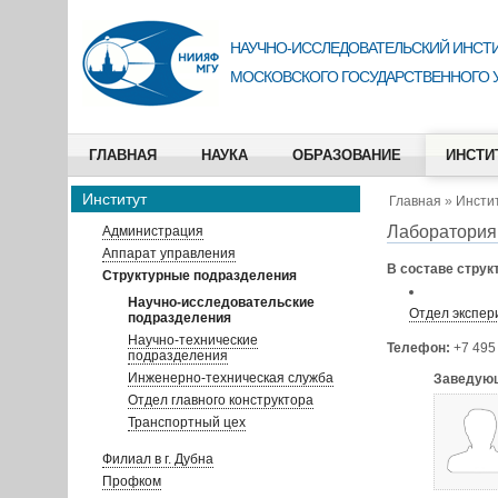
НАУЧНО-ИССЛЕДОВАТЕЛЬСКИЙ ИНСТИ
МОСКОВСКОГО ГОСУДАРСТВЕННОГО 
ГЛАВНАЯ
НАУКА
ОБРАЗОВАНИЕ
ИНСТИ
Институт
Главная
»
Инсти
Лаборатория 
Администрация
Аппарат управления
В составе струк
Структурные подразделения
Научно-исследовательские
Отдел экспер
подразделения
Научно-технические
Телефон:
+7 495
подразделения
Инженерно-техническая служба
Заведующ
Отдел главного конструктора
Транспортный цех
Филиал в г. Дубна
Профком