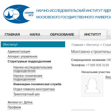
НАУЧНО-ИССЛЕДОВАТЕЛЬСКИЙ ИНСТИТУТ ЯДЕР
МОСКОВСКОГО ГОСУДАРСТВЕННОГО УНИВЕРСИ
ГЛАВНАЯ
НАУКА
ОБРАЗОВАНИЕ
ИНСТИТУТ
Институт
Главная
»
Институт
»
Стру
Монтажно-строительн
Администрация
Аппарат управления
Сокращенное название:
М
Структурные подразделения
Телефон:
+7 095 939 3130
Научно-исследовательские
подразделения
Начальник участка
Научно-технические
Бру
подразделения
Инженерно-техническая служба
Отдел главного конструктора
Транспортный цех
Филиал в г. Дубна
Профком