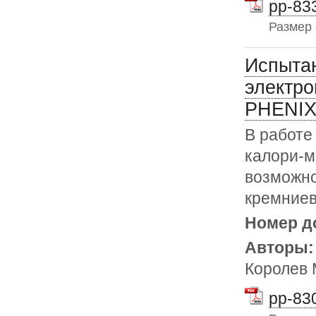
pp-833
Размер
Испытан
электро
PHENIX
В работе
калори-м
возможно
кремниев
Номер д
Авторы
Королев 
pp-830