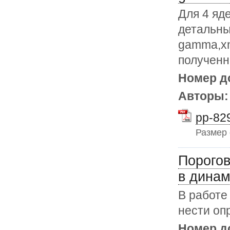
Для 4 яд
детальны
gamma,xn
полученн
Номер д
Авторы
pp-829
Размер
Порого
в дина
В работе
нести оп
Номер д