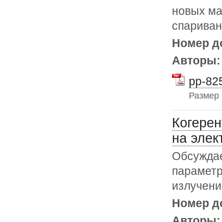
новых ма
спариван
Номер д
Авторы
pp-825
Размер
Когерен
на элек
Обсуждае
параметр
излучени
Номер д
Авторы