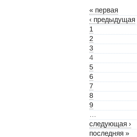
« первая
‹ предыдущая
1
2
3
4
5
6
7
8
9
…
следующая ›
последняя »