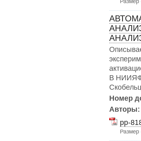
Размер
АВТОМ
АНАЛИ
АНАЛИ
Описывае
экспери
активаци
В НИИЯФ 
Скобельц
Номер д
Авторы
pp-818
Размер