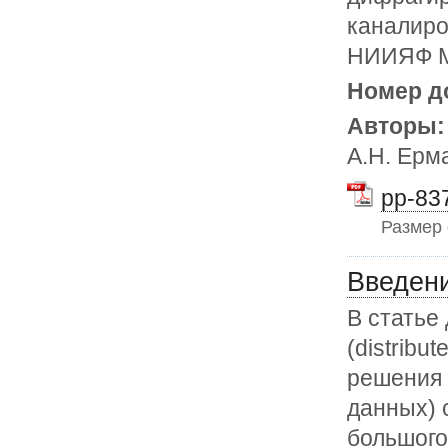
каналиро
НИИЯФ М
Номер д
Авторы
А.Н. Ерма
pp-837
Размер
Введени
В статье
(distribu
решения 
данных) 
большого