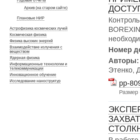
Годовые отчеты
ДОСТУ
Архив (на старом сайте)
Контроль
Плановые НИР
BOREXIN
Астрофизика космических лучей
Космическая физика
необходи
Физика высоких энергий
Взаимодействие излучения с
Номер д
веществом
Ядерная физика
Авторы
Информационные технологии и
Этенко, 
телекоммуникации
Инновационное обучение
Исследование наноструктур
pp-809
Размер
ЭКСПЕ
ЗАХВАТ
СТОЛК
В работе