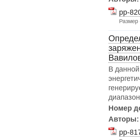
pp-820
Размер
Определ
заряжен
Вавило
В данной
энергети
генериру
диапазон
Номер д
Авторы
pp-817