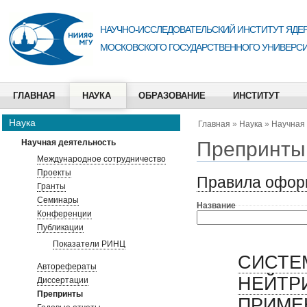
НАУЧНО-ИССЛЕДОВАТЕЛЬСКИЙ ИНСТИТУТ ЯДЕР
МОСКОВСКОГО ГОСУДАРСТВЕННОГО УНИВЕРСИ
ГЛАВНАЯ
НАУКА
ОБРАЗОВАНИЕ
ИНСТИТУТ
Наука
Главная
»
Наука
»
Научная
Препринты
Научная деятельность
Международное сотрудничество
Проекты
Правила оформ
Гранты
Семинары
Название
Конференции
Публикации
Показатели РИНЦ
СИСТЕ
Авторефераты
НЕЙТР
Диссертации
Препринты
ПРИМЕ