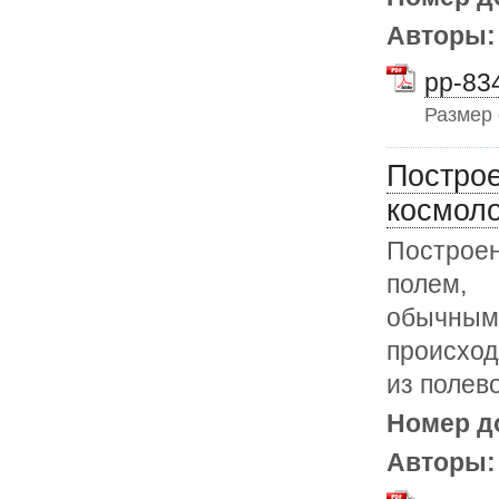
Авторы
pp-834
Размер
Построе
космоло
Построен
полем,
обычным 
происхо
из полев
Номер д
Авторы