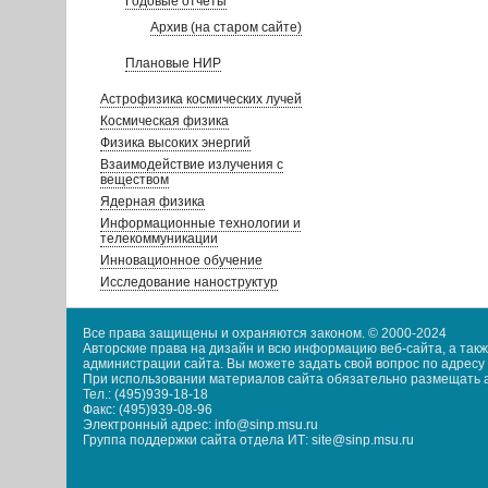
Годовые отчеты
Архив (на старом сайте)
Плановые НИР
Астрофизика космических лучей
Космическая физика
Физика высоких энергий
Взаимодействие излучения с
веществом
Ядерная физика
Информационные технологии и
телекоммуникации
Инновационное обучение
Исследование наноструктур
Все права защищены и охраняются законом. © 2000-2024
Авторские права на дизайн и всю информацию веб-сайта, а та
администрации сайта. Вы можете задать свой вопрос по адресу i
При использовании материалов сайта обязательно размещать акт
Тел.: (495)939-18-18
Факс: (495)939-08-96
Электронный адрес: info@sinp.msu.ru
Группа поддержки сайта отдела ИТ: site@sinp.msu.ru