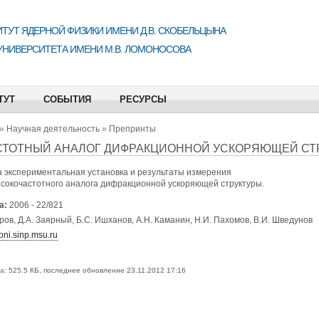
ТУТ ЯДЕРНОЙ ФИЗИКИ ИМЕНИ Д.В. СКОБЕЛЬЦЫНА
УНИВЕРСИТЕТА ИМЕНИ М.В. ЛОМОНОСОВА
ТУТ
СОБЫТИЯ
РЕСУРСЫ
»
Научная деятельность
»
Препринты
ТОТНЫЙ АНАЛОГ ДИФРАКЦИОННОЙ УСКОРЯЮЩЕЙ СТ
а экспериментальная установка и результаты измерения
ысокочастотного аналога дифракционной ускоряющей структуры.
а:
2006 - 22/821
ров, Д.А. Заярный, Б.С. Ишханов, А.Н. Каманин, Н.И. Пахомов, В.И. Шведунов
ni.sinp.msu.ru
а:
525.5 КБ, последнее обновление 23.11.2012 17:16