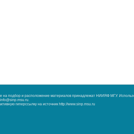
кже на подбор и расположение материалов принадлежат НИИЯФ МГУ. Использ
nfo@sinp.msu.ru.
ивную гиперссылку на источник http://www.sinp.msu.ru