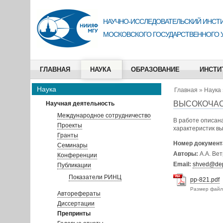
НАУЧНО-ИССЛЕДОВАТЕЛЬСКИЙ ИНСТИ
МОСКОВСКОГО ГОСУДАРСТВЕННОГО 
ГЛАВНАЯ
НАУКА
ОБРАЗОВАНИЕ
ИНСТИ
Наука
Главная
»
Наука
ВЫСОКОЧАС
Научная деятельность
Международное сотрудничество
В работе описан
Проекты
характеристик в
Гранты
Номер документ
Семинары
Авторы:
А.А. Вет
Конференции
Email:
shved@dep
Публикации
Показатели РИНЦ
pp-821.pdf
Размер файл
Авторефераты
Диссертации
Препринты