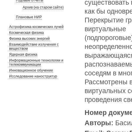
Годовые отчеты
существовать 
Архив (на старом сайте)
как бы одновр
Плановые НИР
Перекрытие гр
Астрофизика космических лучей
виртуальные
Космическая физика
(подпороговые
Физика высоких энергий
Взаимодействие излучения с
неопределенно
веществом
выражающаяся 
Ядерная физика
Информационные технологии и
распознаваемы
телекоммуникации
Инновационное обучение
соседям в мно
Исследование наноструктур
Рассмотрены в
виртуальных с
проведения св
Номер докум
Авторы:
Баси