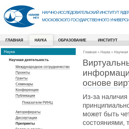
НАУЧНО-ИССЛЕДОВАТЕЛЬСКИЙ ИНСТИТУТ ЯДЕР
МОСКОВСКОГО ГОСУДАРСТВЕННОГО УНИВЕРСИ
ГЛАВНАЯ
НАУКА
ОБРАЗОВАНИЕ
ИНСТИТУТ
Наука
Главная
»
Наука
»
Научная
Виртуальны
Научная деятельность
Международное сотрудничество
информаци
Проекты
Гранты
основе вир
Семинары
Конференции
Из-за наличия
Публикации
Показатели РИНЦ
принципиально
Авторефераты
может быть че
Диссертации
состояниями, т
Препринты