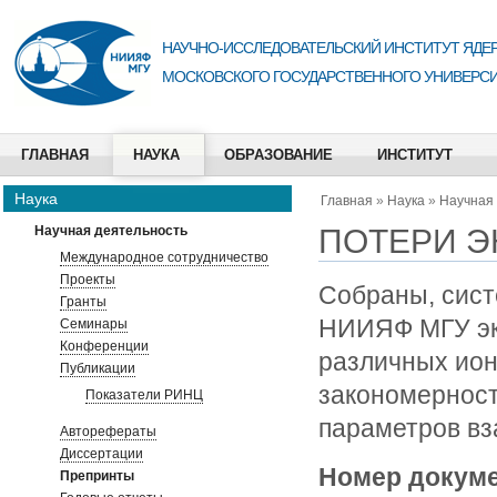
НАУЧНО-ИССЛЕДОВАТЕЛЬСКИЙ ИНСТИТУТ ЯДЕР
МОСКОВСКОГО ГОСУДАРСТВЕННОГО УНИВЕРСИ
ГЛАВНАЯ
НАУКА
ОБРАЗОВАНИЕ
ИНСТИТУТ
Наука
Главная
»
Наука
»
Научная
ПОТЕРИ Э
Научная деятельность
Международное сотрудничество
Проекты
Собраны, сист
Гранты
НИИЯФ МГУ эк
Семинары
Конференции
различных ион
Публикации
закономерност
Показатели РИНЦ
параметров вз
Авторефераты
Диссертации
Номер докум
Препринты