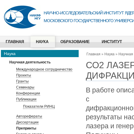
НАУЧНО-ИССЛЕДОВАТЕЛЬСКИЙ ИНСТИТУТ ЯДЕР
МОСКОВСКОГО ГОСУДАРСТВЕННОГО УНИВЕРСИ
ГЛАВНАЯ
НАУКА
ОБРАЗОВАНИЕ
ИНСТИТУТ
Наука
Главная
»
Наука
»
Научная
СО2 ЛАЗЕ
Научная деятельность
Международное сотрудничество
ДИФРАКЦ
Проекты
Гранты
Семинары
В работе опис
Конференции
с
Публикации
дифракционной
Показатели РИНЦ
результаты на
Авторефераты
Диссертации
лазера и гене
Препринты