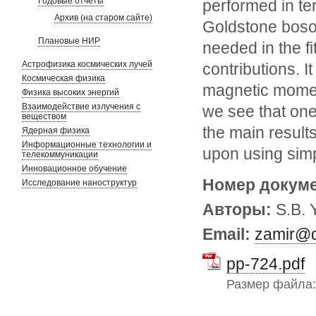
Годовые отчеты
performed in te
Архив (на старом сайте)
Goldstone boson
Плановые НИР
needed in the f
Астрофизика космических лучей
contributions. I
Космическая физика
magnetic moment
Физика высоких энергий
Взаимодействие излучения с
we see that one
веществом
the main result
Ядерная физика
Информационные технологии и
upon using sim
телекоммуникации
Инновационное обучение
Номер докум
Исследование наноструктур
Авторы:
S.B. 
Email:
zamir@d
pp-724.pdf
Размер файла