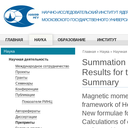
НАУЧНО-ИССЛЕДОВАТЕЛЬСКИЙ ИНСТИТУТ ЯДЕР
МОСКОВСКОГО ГОСУДАРСТВЕННОГО УНИВЕРСИ
ГЛАВНАЯ
НАУКА
ОБРАЗОВАНИЕ
ИНСТИТУТ
Наука
Главная
»
Наука
»
Научная
Summation 
Научная деятельность
Международное сотрудничество
Results for
Проекты
Гранты
Summary
Семинары
Конференции
Magnetic moment
Публикации
Показатели РИНЦ
framework of H
Авторефераты
New formulae fo
Диссертации
Calculations of
Препринты