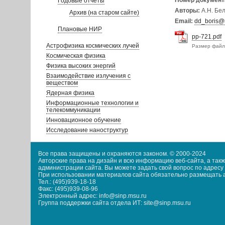
Номер документ
Годовые отчеты
Авторы:
А.Н. Бел
Архив (на старом сайте)
Email:
dd_boris@r
Плановые НИР
pp-721.pdf
Астрофизика космических лучей
Размер файл
Космическая физика
Физика высоких энергий
Взаимодействие излучения с
веществом
Ядерная физика
Информационные технологии и
телекоммуникации
Инновационное обучение
Исследование наноструктур
Все права защищены и охраняются законом. © 2000-2024
Авторские права на дизайн и всю информацию веб-сайта, а та
администрации сайта. Вы можете задать свой вопрос по адресу i
При использовании материалов сайта обязательно размещать акт
Тел.: (495)939-18-18
Факс: (495)939-08-96
Электронный адрес: info@sinp.msu.ru
Группа поддержки сайта отдела ИТ: site@sinp.msu.ru