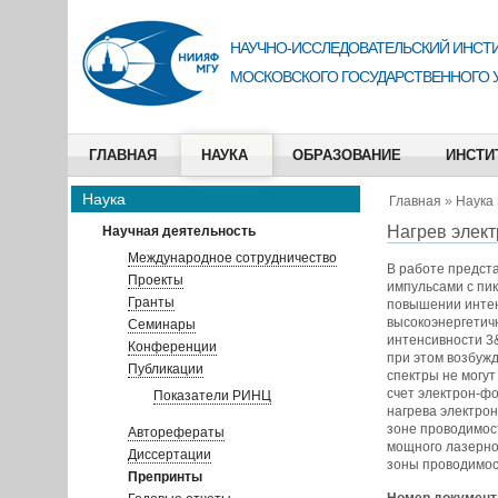
НАУЧНО-ИССЛЕДОВАТЕЛЬСКИЙ ИНСТИ
МОСКОВСКОГО ГОСУДАРСТВЕННОГО 
ГЛАВНАЯ
НАУКА
ОБРАЗОВАНИЕ
ИНСТИ
Наука
Главная
»
Наука
Нагрев элект
Научная деятельность
Международное сотрудничество
В работе предст
Проекты
импульсами с пи
Гранты
повышении интен
высокоэнергетич
Семинары
интенсивности 3&
Конференции
при этом возбуж
Публикации
спектры не могут
счет электрон-ф
Показатели РИНЦ
нагрева электро
зоне проводимост
Авторефераты
мощного лазерног
Диссертации
зоны проводимос
Препринты