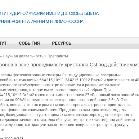
ТУТ ЯДЕРНОЙ ФИЗИКИ ИМЕНИ Д.В. СКОБЕЛЬЦЫНА
УНИВЕРСИТЕТА ИМЕНИ М.В. ЛОМОНОСОВА
ТУТ
СОБЫТИЯ
РЕСУРСЫ
»
Научная деятельность
»
Препринты
ронов в зоне проводимости кристалла CsI под действием
авлены фотоэлектронные спектры CsI, индуцированные лазерными
ковой интенсивностью 5&#215;10^11-3&#215;10^12 Вт/см2 и длительностью 40
сивности возбуждения в спектре появляется и расширяется плато
ных электронов, которое имеет экспоненциальный обрыв. При
#215;10^12 Вт/см2 конец плато имеет энергию 27 эВ, полный электронный в
дении на 90%% определяется электронами с энергией выше 3.5 эВ. Эти
 быть описаны только в рамках модели нагрева электронов в кристалле за
отон-фонноного взаимодействия. Предложена альтернативная модель
нов, базирующаяся на учете прямых межветвевых переходов электронов в
и диэлектрического кристалла (без участия третьих частиц) под действием
о излучения, которая учитывает многоветвевую электронную структуру
ти.