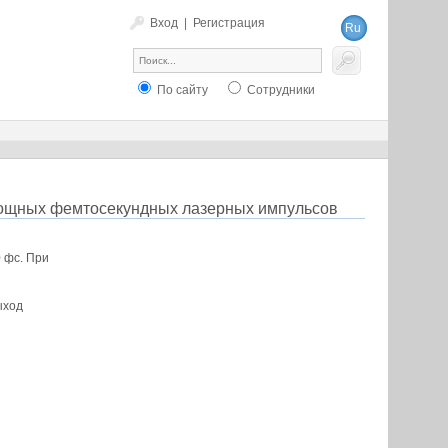
Вход
|
Регистрация
Ru
En
По сайту
Сотрудники
 мощных фемтосекундных лазерных импульсов
 фс. При
ыход