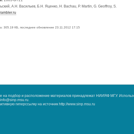
а:
2003-8/721
ьский, А.Н. Васильев, Б.Н. Яценко, H. Bachau, P. Martin, G. Geoffroy, S.
ambler.ru
а:
305.19 КБ, последнее обновление 23.11.2012 17:15
кже на подбор и расположение материалов принадлежат НИИЯФ МГУ. Использ
nfo@sinp.msu.ru.
ивную гиперссылку на источник http://www.sinp.msu.ru