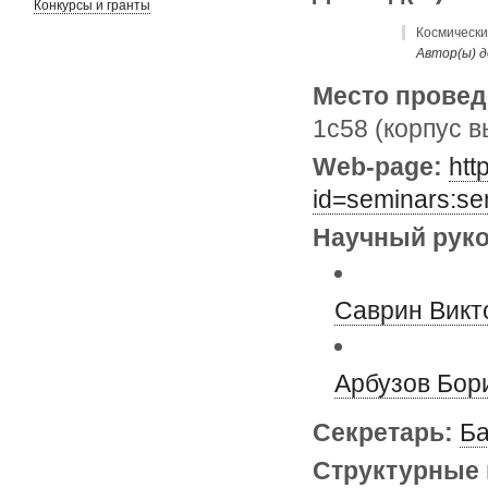
Конкурсы и гранты
Космически
Автор(ы) д
Место провед
1с58 (корпус в
Web-page:
htt
id=seminars:se
Научный руко
Саврин Викт
Арбузов Бор
Секретарь:
Ба
Структурные 