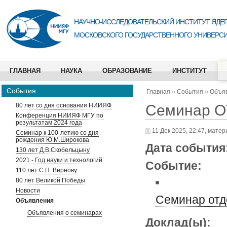
НАУЧНО-ИССЛЕДОВАТЕЛЬСКИЙ ИНСТИТУТ ЯДЕР
МОСКОВСКОГО ГОСУДАРСТВЕННОГО УНИВЕРСИ
ГЛАВНАЯ
НАУКА
ОБРАЗОВАНИЕ
ИНСТИТУТ
События
Главная
»
События
»
Объя
Семинар О
80 лет со дня основания НИИЯФ
Конференция НИИЯФ МГУ по
результатам 2024 года
11 Дек 2025, 22:47, мате
Семинар к 100-летию со дня
рождения Ю.М.Широкова
Дата события
130 лет Д.В.Скобельцыну
2021 - Год науки и технологий
Событие:
110 лет С.Н. Вернову
80 лет Великой Победы
Новости
Семинар отд
Объявления
Объявления о семинарах
Доклад(ы):