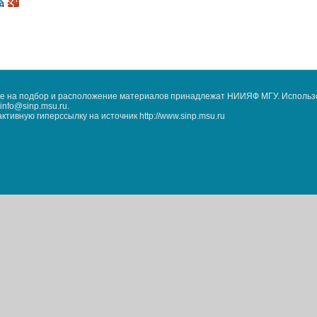
кже на подбор и расположение материалов принадлежат НИИЯФ МГУ. Использ
nfo@sinp.msu.ru.
ивную гиперссылку на источник http://www.sinp.msu.ru