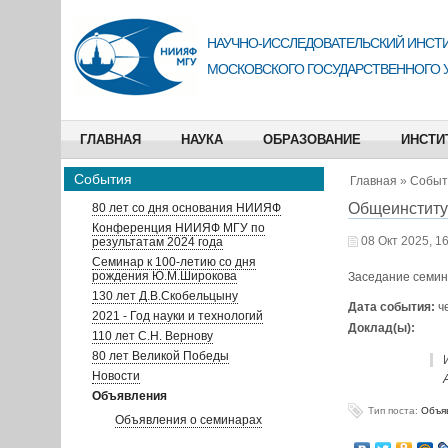
НАУЧНО-ИССЛЕДОВАТЕЛЬСКИЙ ИНСТИ
МОСКОВСКОГО ГОСУДАРСТВЕННОГО 
ГЛАВНАЯ
НАУКА
ОБРАЗОВАНИЕ
ИНСТИ
События
Главная
»
Событ
Общеинститу
80 лет со дня основания НИИЯФ
Конференция НИИЯФ МГУ по
08 Окт 2025, 1
результатам 2024 года
Семинар к 100-летию со дня
рождения Ю.М.Широкова
Заседание семин
130 лет Д.В.Скобельцыну
Дата события:
ч
2021 - Год науки и технологий
Доклад(ы):
110 лет С.Н. Вернову
80 лет Великой Победы
Новости
Объявления
Тип поста:
Объя
Объявления о семинарах