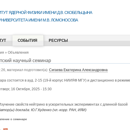
ТУТ ЯДЕРНОЙ ФИЗИКИ ИМЕНИ Д.В. СКОБЕЛЬЦЫНА
УНИВЕРСИТЕТА ИМЕНИ М.В. ЛОМОНОСОВА
ТУТ
СОБЫТИЯ
РЕСУРСЫ
ия
»
Объявления
тский научный семинар
6:26, материал подготовил(а):
Сигаева Екатерина Александровна
ара состоится в ауд. 2-15 (19-й корпус НИИЯФ МГУ) и дистанционно в режи
етверг, 16 Октября, 2025 - 15:30
Изучение свойств нейтрино в ускорительных экспериментах с длинной базой
Автор(ы) доклада: Ю.Г.Куденко (чл.-корр. РАН, ИЯИ)
вление о семинаре