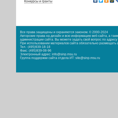
Конкурсы и гранты
Все права защищены и охраняются законом. © 2000-2024
Авторские права на дизайн и всю информацию веб-сайта, а та
администрации сайта. Вы можете задать свой вопрос по адресу i
При использовании материалов сайта обязательно размещать акт
Тел.: (495)939-18-18
Факс: (495)939-08-96
Электронный адрес: info@sinp.msu.ru
Группа поддержки сайта отдела ИТ: site@sinp.msu.ru