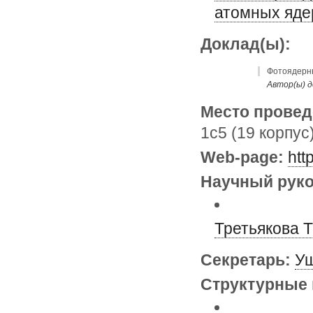
атомных яде
Доклад(ы):
Фотоядерны
Автор(ы) д
Место провед
1с5 (19 корпус
Web-page:
htt
Научный руко
Третьякова 
Секретарь:
Уш
Структурные 