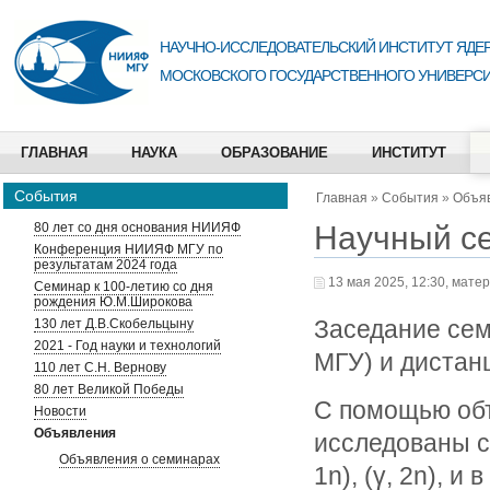
НАУЧНО-ИССЛЕДОВАТЕЛЬСКИЙ ИНСТИТУТ ЯДЕР
МОСКОВСКОГО ГОСУДАРСТВЕННОГО УНИВЕРСИ
ГЛАВНАЯ
НАУКА
ОБРАЗОВАНИЕ
ИНСТИТУТ
События
Главная
»
События
»
Объя
Научный с
80 лет со дня основания НИИЯФ
Конференция НИИЯФ МГУ по
результатам 2024 года
13 мая 2025, 12:30, мате
Семинар к 100-летию со дня
рождения Ю.М.Широкова
Заседание сем
130 лет Д.В.Скобельцыну
2021 - Год науки и технологий
МГУ) и дистан
110 лет С.Н. Вернову
80 лет Великой Победы
С помощью объ
Новости
Объявления
исследованы с
Объявления о семинарах
1n), (γ, 2n), и