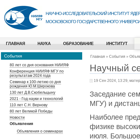
НАУЧНО-ИССЛЕДОВАТЕЛЬСКИЙ ИНСТИТУТ ЯДЕР
МОСКОВСКОГО ГОСУДАРСТВЕННОГО УНИВЕРСИ
ГЛАВНАЯ
НАУКА
ОБРАЗОВАНИЕ
ИНСТИТУТ
События
Главная
»
События
»
Объя
Научный с
80 лет со дня основания НИИЯФ
Конференция НИИЯФ МГУ по
результатам 2024 года
19 Сен 2024, 13:29, мате
Семинар к 100-летию со дня
рождения Ю.М.Широкова
Заседание сем
130 лет Д.В.Скобельцыну
2021 - Год науки и технологий
МГУ) и дистан
110 лет С.Н. Вернову
80 лет Великой Победы
Наиболее пре
Новости
Объявления
физике высоки
Объявления о семинарах
июля. Большое 