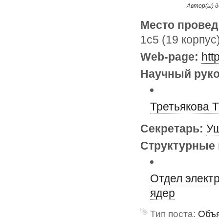
Автор(ы) д
Место провед
1с5 (19 корпус
Web-page:
htt
Научный руко
Третьякова 
Секретарь:
Уш
Структурные 
Отдел элект
ядер
Тип поста:
Объя