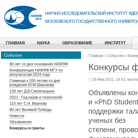
НАУЧНО-ИССЛЕДОВАТЕЛЬСКИЙ ИНСТИТУТ ЯДЕР
МОСКОВСКОГО ГОСУДАРСТВЕННОГО УНИВЕРСИ
ГЛАВНАЯ
НАУКА
ОБРАЗОВАНИЕ
ИНСТИТУТ
События
Главная
»
События
»
Конку
Конкурсы ф
80 лет со дня основания НИИЯФ
Конференция НИИЯФ МГУ по
результатам 2024 года
26 Фев 2021, 19:02, мате
Семинар к 100-летию со дня
рождения Ю.М.Широкова
Объявлены кон
130 лет Д.В.Скобельцыну
2021 - Год науки и технологий
и «PhD Studen
110 лет С.Н. Вернову
поддержки тал
80 лет Великой Победы
Новости
ученых без
Объявления
степени, пров
Конкурсы и гранты