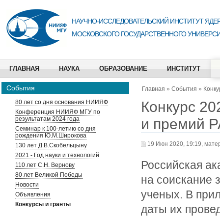
НАУЧНО-ИССЛЕДОВАТЕЛЬСКИЙ ИНСТИТУТ ЯДЕР
МОСКОВСКОГО ГОСУДАРСТВЕННОГО УНИВЕРСИ
ГЛАВНАЯ
НАУКА
ОБРАЗОВАНИЕ
ИНСТИТУТ
События
Главная
»
События
»
Конку
Конкурс 20
80 лет со дня основания НИИЯФ
Конференция НИИЯФ МГУ по
результатам 2024 года
и премий 
Семинар к 100-летию со дня
рождения Ю.М.Широкова
19 Июн 2020, 19:19, мате
130 лет Д.В.Скобельцыну
2021 - Год науки и технологий
Российская ак
110 лет С.Н. Вернову
80 лет Великой Победы
на соискание 
Новости
ученых. В при
Объявления
Конкурсы и гранты
даты их прове