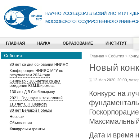
НАУЧНО-ИССЛЕДОВАТЕЛЬСКИЙ ИНСТИТУТ ЯДЕР
МОСКОВСКОГО ГОСУДАРСТВЕННОГО УНИВЕРСИ
ГЛАВНАЯ
НАУКА
ОБРАЗОВАНИЕ
ИНСТИТУТ
События
Главная
»
События
»
Конку
Новый конк
80 лет со дня основания НИИЯФ
Конференция НИИЯФ МГУ по
результатам 2024 года
13 Мар 2020, 20:00, мате
Семинар к 100-летию со дня
рождения Ю.М.Широкова
Конкурс на л
130 лет Д.В.Скобельцыну
2021 - Год науки и технологий
фундаменталь
110 лет С.Н. Вернову
Госкорпорацие
80 лет Великой Победы
Новости
Максимальный 
Объявления
Конкурсы и гранты
Дата и время н