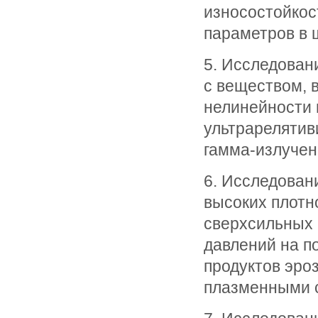
износостойкос
параметров в 
5. Исследован
с веществом, 
нелинейности 
ультрарелятив
гамма-излучен
6. Исследован
высоких плотн
сверхсильных 
давлений на п
продуктов эро
плазменными 