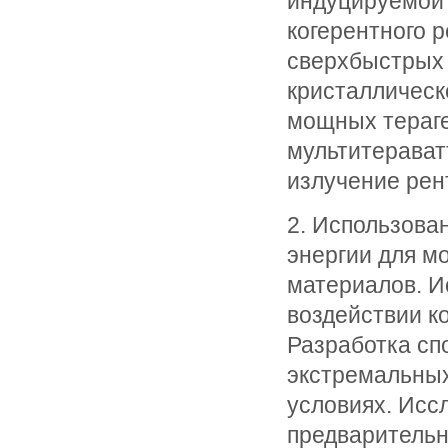
индуцируемой
когерентного р
сверхбыстрых 
кристаллическ
мощных тераг
мультитерават
излучение рен
2. Использова
энергии для м
материалов. И
воздействии к
Разработка сп
экстремальных
условиях. Исс
предварительн