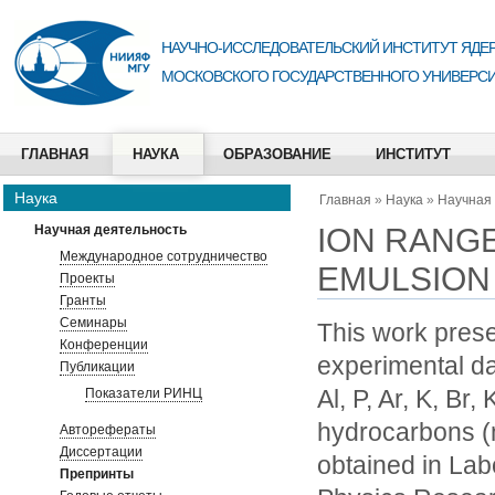
НАУЧНО-ИССЛЕДОВАТЕЛЬСКИЙ ИНСТИТУТ ЯДЕР
МОСКОВСКОГО ГОСУДАРСТВЕННОГО УНИВЕРСИ
ГЛАВНАЯ
НАУКА
ОБРАЗОВАНИЕ
ИНСТИТУТ
Наука
Главная
»
Наука
»
Научная
ION RANG
Научная деятельность
Международное сотрудничество
EMULSION
Проекты
Гранты
Семинары
This work prese
Конференции
experimental da
Публикации
Al, P, Ar, K, Br
Показатели РИНЦ
hydrocarbons (
Авторефераты
Диссертации
obtained in Lab
Препринты