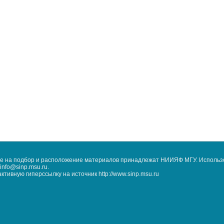
кже на подбор и расположение материалов принадлежат НИИЯФ МГУ. Использ
nfo@sinp.msu.ru.
ивную гиперссылку на источник http://www.sinp.msu.ru