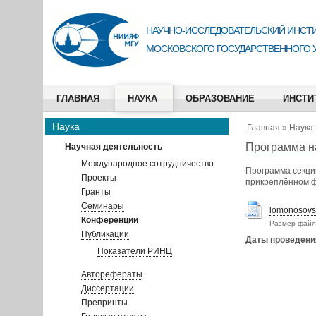
НАУЧНО-ИССЛЕДОВАТЕЛЬСКИЙ ИНСТИ
МОСКОВСКОГО ГОСУДАРСТВЕННОГО 
ГЛАВНАЯ
НАУКА
ОБРАЗОВАНИЕ
ИНСТИ
Наука
Главная
»
Наука
Программа н
Научная деятельность
Международное сотрудничество
Программа секци
Проекты
прикреплённом ф
Гранты
Семинары
lomonosovs
Конференции
Размер файл
Публикации
Даты проведени
Показатели РИНЦ
Авторефераты
Диссертации
Препринты