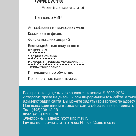
Годовые отчеты
Архив (на старом сайте)
Плановые НИР
Астрофизика космических лучей
Космическая физика
Физика высоких энергий
Взаимодействие излучения с
веществом
Ядерная физика
Информационные технологии и
телекоммуникации
Инновационное обучение
Исследование наноструктур
Все права защищены и охраняются законом. © 2000-2024
Авторские права на дизайн и всю информацию веб-сайта, а та
администрации сайта. Вы можете задать свой вопрос по адресу i
При использовании материалов сайта обязательно размещать акт
Тел.: (495)939-18-18
Факс: (495)939-08-96
Электронный адрес: info@sinp.msu.ru
Группа поддержки сайта отдела ИТ: site@sinp.msu.ru