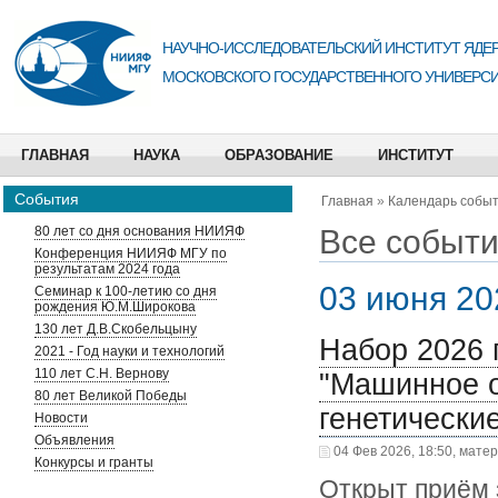
НАУЧНО-ИССЛЕДОВАТЕЛЬСКИЙ ИНСТИТУТ ЯДЕР
МОСКОВСКОГО ГОСУДАРСТВЕННОГО УНИВЕРСИ
ГЛАВНАЯ
НАУКА
ОБРАЗОВАНИЕ
ИНСТИТУТ
События
Главная
»
Календарь собы
Все событи
80 лет со дня основания НИИЯФ
Конференция НИИЯФ МГУ по
результатам 2024 года
03 июня 20
Семинар к 100-летию со дня
рождения Ю.М.Широкова
130 лет Д.В.Скобельцыну
Набор 2026 
2021 - Год науки и технологий
110 лет С.Н. Вернову
"Машинное о
80 лет Великой Победы
генетически
Новости
Объявления
04 Фев 2026, 18:50, мате
Конкурсы и гранты
Открыт приём 