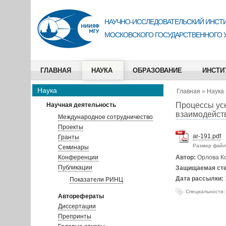
НАУЧНО-ИССЛЕДОВАТЕЛЬСКИЙ ИНСТИ
МОСКОВСКОГО ГОСУДАРСТВЕННОГО 
ГЛАВНАЯ
НАУКА
ОБРАЗОВАНИЕ
ИНСТИ
Наука
Главная
»
Наука
Процессы уск
Научная деятельность
взаимодейст
Международное сотрудничество
Проекты
ar-191.pdf
Гранты
Размер файл
Семинары
Конференции
Автор:
Орлова К
Публикации
Защищаемая ст
Дата рассылки:
Показатели РИНЦ
Специальности:
Авторефераты
Диссертации
Препринты