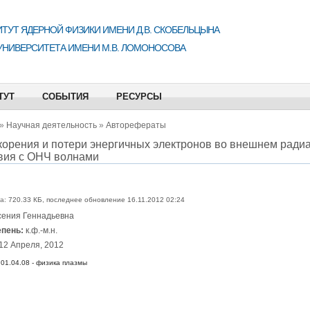
ТУТ ЯДЕРНОЙ ФИЗИКИ ИМЕНИ Д.В. СКОБЕЛЬЦЫНА
УНИВЕРСИТЕТА ИМЕНИ М.В. ЛОМОНОСОВА
ТУТ
СОБЫТИЯ
РЕСУРСЫ
»
Научная деятельность
»
Авторефераты
орения и потери энергичных электронов во внешнем радиа
вия с ОНЧ волнами
а:
720.33 КБ, последнее обновление 16.11.2012 02:24
сения Геннадьевна
епень:
к.ф.-м.н.
12 Апреля, 2012
01.04.08 - физика плазмы