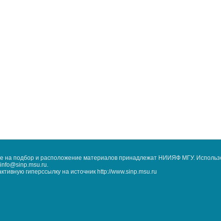
кже на подбор и расположение материалов принадлежат НИИЯФ МГУ. Использ
nfo@sinp.msu.ru.
ивную гиперссылку на источник http://www.sinp.msu.ru