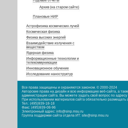
Годовые отчеты
Архив (на старом сайте)
Плановые НИР
Астрофизика космических лучей
Космическая физика
Физика высоких энергий
Взаимодействие излучения с
веществом
Ядерная физика
Информационные технологии и
телекоммуникации
Инновационное обучение
Исследование наноструктур
Все права защищены и охраняются законом. © 2000-2024
Авторские права на дизайн и всю информацию веб-сайта, а та
администрации сайта. Вы можете задать свой вопрос по адресу i
При использовании материалов сайта обязательно размещать акт
Тел.: (495)939-18-18
Факс: (495)939-08-96
Электронный адрес: info@sinp.msu.ru
Группа поддержки сайта отдела ИТ: site@sinp.msu.ru