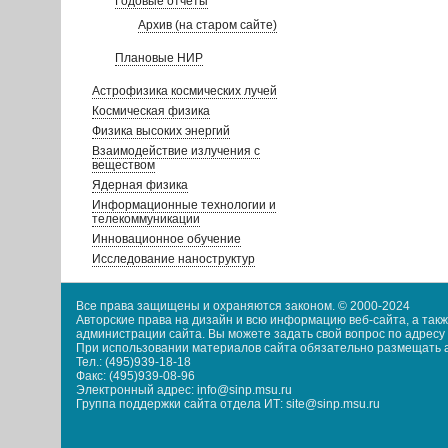
Годовые отчеты
Архив (на старом сайте)
Плановые НИР
Астрофизика космических лучей
Космическая физика
Физика высоких энергий
Взаимодействие излучения с
веществом
Ядерная физика
Информационные технологии и
телекоммуникации
Инновационное обучение
Исследование наноструктур
Все права защищены и охраняются законом. © 2000-2024
Авторские права на дизайн и всю информацию веб-сайта, а та
администрации сайта. Вы можете задать свой вопрос по адресу i
При использовании материалов сайта обязательно размещать акт
Тел.: (495)939-18-18
Факс: (495)939-08-96
Электронный адрес: info@sinp.msu.ru
Группа поддержки сайта отдела ИТ: site@sinp.msu.ru