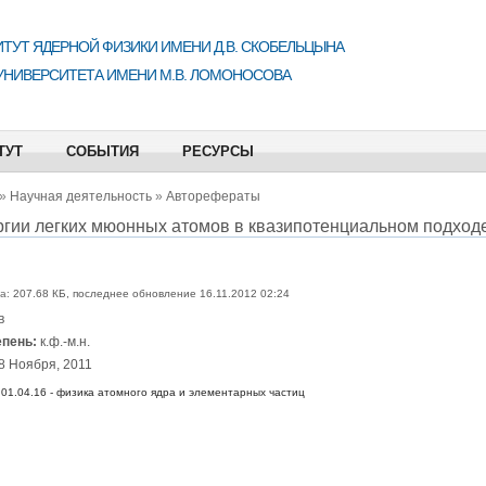
ТУТ ЯДЕРНОЙ ФИЗИКИ ИМЕНИ Д.В. СКОБЕЛЬЦЫНА
УНИВЕРСИТЕТА ИМЕНИ М.В. ЛОМОНОСОВА
ТУТ
СОБЫТИЯ
РЕСУРСЫ
»
Научная деятельность
»
Авторефераты
гии легких мюонных атомов в квазипотенциальном подход
а:
207.68 КБ, последнее обновление 16.11.2012 02:24
в
епень:
к.ф.-м.н.
8 Ноября, 2011
01.04.16 - физика атомного ядра и элементарных частиц