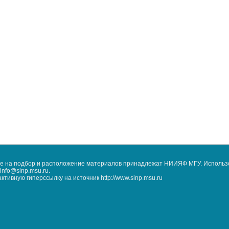
кже на подбор и расположение материалов принадлежат НИИЯФ МГУ. Использ
nfo@sinp.msu.ru.
ивную гиперссылку на источник http://www.sinp.msu.ru