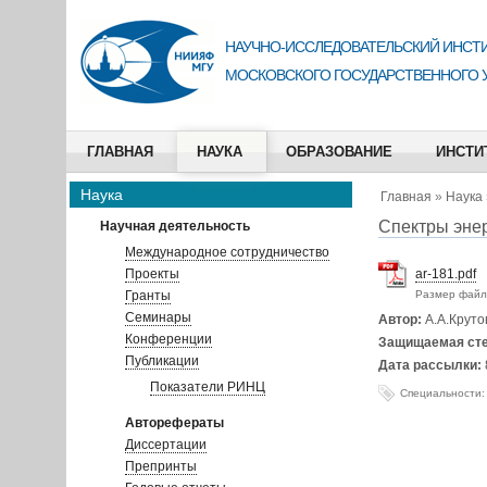
НАУЧНО-ИССЛЕДОВАТЕЛЬСКИЙ ИНСТИ
МОСКОВСКОГО ГОСУДАРСТВЕННОГО 
ГЛАВНАЯ
НАУКА
ОБРАЗОВАНИЕ
ИНСТИ
Наука
Главная
»
Наука
Спектры энер
Научная деятельность
Международное сотрудничество
Проекты
ar-181.pdf
Гранты
Размер файл
Семинары
Автор:
А.А.Круто
Конференции
Защищаемая ст
Публикации
Дата рассылки:
Показатели РИНЦ
Специальности:
Авторефераты
Диссертации
Препринты