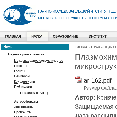
НАУЧНО-ИССЛЕДОВАТЕЛЬСКИЙ ИНСТИТУТ ЯДЕР
МОСКОВСКОГО ГОСУДАРСТВЕННОГО УНИВЕРСИ
ГЛАВНАЯ
НАУКА
ОБРАЗОВАНИЕ
ИНСТИТУТ
Наука
Главная
»
Наука
»
Научная
Плазмохими
Научная деятельность
Международное сотрудничество
микрострук
Проекты
Гранты
Семинары
ar-162.pdf
Конференции
Публикации
Размер файла
Показатели РИНЦ
Автор:
Кривче
Авторефераты
Защищаемая 
Диссертации
Препринты
Дата рассылк