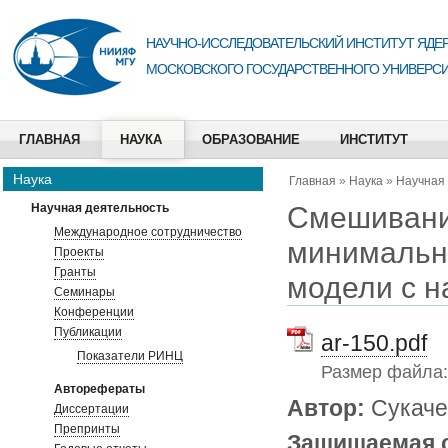
НАУЧНО-ИССЛЕДОВАТЕЛЬСКИЙ ИНСТИТУТ ЯДЕР
МОСКОВСКОГО ГОСУДАРСТВЕННОГО УНИВЕРСИ
ГЛАВНАЯ
НАУКА
ОБРАЗОВАНИЕ
ИНСТИТУТ
Наука
Главная
»
Наука
»
Научная
Смешивани
Научная деятельность
Международное сотрудничество
минимальн
Проекты
Гранты
модели с 
Семинары
Конференции
Публикации
ar-150.pdf
Показатели РИНЦ
Размер файла
Авторефераты
Автор:
Сукаче
Диссертации
Препринты
Защищаемая 